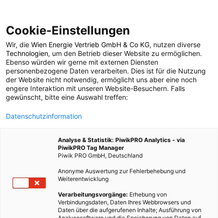
Cookie-Einstellungen
Wir, die
Wien Energie Vertrieb GmbH & Co KG
, nutzen diverse
POSTS BY TAG
Technologien
, um den Betrieb dieser Website zu ermöglichen.
Ebenso würden wir gerne mit externen Diensten
High Concentration
personenbezogene Daten verarbeiten. Dies ist für die Nutzung
der Website nicht notwendig, ermöglicht uns aber eine noch
engere Interaktion mit unseren Website-Besuchern. Falls
Photovoltaik Thermal
gewünscht, bitte eine Auswahl treffen:
Datenschutzinformation
1 BEITRAG
Analyse & Statistik: PiwikPRO Analytics - via
PiwikPRO Tag Manager
Piwik PRO GmbH, Deutschland
Anonyme Auswertung zur Fehlerbehebung und
Weiterentwicklung
Verarbeitungsvorgänge:
Erhebung von
Verbindungsdaten, Daten Ihres Webbrowsers und
Daten über die aufgerufenen Inhalte; Ausführung von
Analysesoftware und die Speicherung von Daten auf