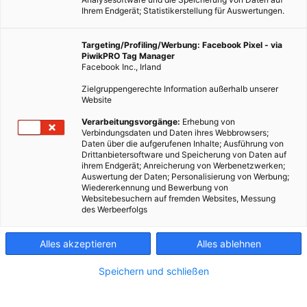
Ihrem Endgerät; Statistikerstellung für Auswertungen.
Targeting/Profiling/Werbung: Facebook Pixel - via
PiwikPRO Tag Manager
Facebook Inc., Irland
Zielgruppengerechte Information außerhalb unserer
Website
Verarbeitungsvorgänge:
Erhebung von
TECH
Verbindungsdaten und Daten ihres Webbrowsers;
Daten über die aufgerufenen Inhalte; Ausführung von
Projekt Sunflower: Solarenergie voll ausgenutzt
Drittanbietersoftware und Speicherung von Daten auf
ihrem Endgerät; Anreicherung von Werbenetzwerken;
15. SEPTEMBER 2015
VON
MARTIN SKOPAL
Auswertung der Daten; Personalisierung von Werbung;
Wiedererkennung und Bewerbung von
Das Projekt Sunflower vereint Photovoltaik und Solarthermie in
Websitebesuchern auf fremden Websites, Messung
des Werbeerfolgs
einem Kollektor und treibt die Umwandlungseffizienz von
Sonnenlicht in Energie in neue Höhen.
Alles akzeptieren
Alles ablehnen
BEITRAG ANSEHEN
Speichern und schließen
TEILEN