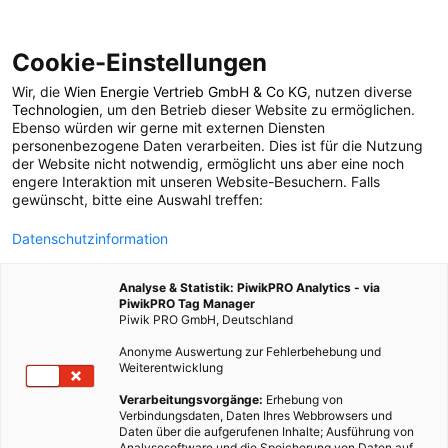
Cookie-Einstellungen
Wir, die
Wien Energie Vertrieb GmbH & Co KG
, nutzen diverse
POSTS BY TAG
Technologien
, um den Betrieb dieser Website zu ermöglichen.
Ebenso würden wir gerne mit externen Diensten
H&M
personenbezogene Daten verarbeiten. Dies ist für die Nutzung
der Website nicht notwendig, ermöglicht uns aber eine noch
engere Interaktion mit unseren Website-Besuchern. Falls
gewünscht, bitte eine Auswahl treffen:
2 BEITRÄGE
Datenschutzinformation
Analyse & Statistik: PiwikPRO Analytics - via
PiwikPRO Tag Manager
Piwik PRO GmbH, Deutschland
Anonyme Auswertung zur Fehlerbehebung und
Weiterentwicklung
Verarbeitungsvorgänge:
Erhebung von
Verbindungsdaten, Daten Ihres Webbrowsers und
Daten über die aufgerufenen Inhalte; Ausführung von
Analysesoftware und die Speicherung von Daten auf