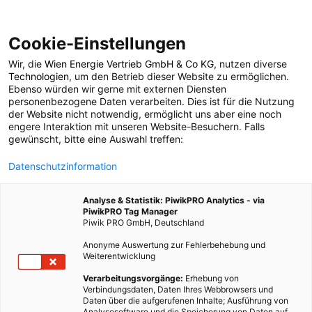
Cookie-Einstellungen
Wir, die
Wien Energie Vertrieb GmbH & Co KG
, nutzen diverse
POSTS BY TAG
Technologien
, um den Betrieb dieser Website zu ermöglichen.
Ebenso würden wir gerne mit externen Diensten
Hochgeschwindigkeit
personenbezogene Daten verarbeiten. Dies ist für die Nutzung
der Website nicht notwendig, ermöglicht uns aber eine noch
engere Interaktion mit unseren Website-Besuchern. Falls
gewünscht, bitte eine Auswahl treffen:
2 BEITRÄGE
Datenschutzinformation
Analyse & Statistik: PiwikPRO Analytics - via
PiwikPRO Tag Manager
Piwik PRO GmbH, Deutschland
Anonyme Auswertung zur Fehlerbehebung und
Weiterentwicklung
Verarbeitungsvorgänge:
Erhebung von
Verbindungsdaten, Daten Ihres Webbrowsers und
Daten über die aufgerufenen Inhalte; Ausführung von
Analysesoftware und die Speicherung von Daten auf