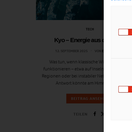
TECH
Kyo – Energie aus der Höhe
12. SEPTEMBER 2025
VON
ENERGIELEBEN
Was tun, wenn klassische Windräder nicht
funktionieren – etwa auf Inseln, in abgelege
Regionen oder bei instabiler Netzanbindung? 
Antwort könnte am Himmel liegen.
BEITRAG ANSEHEN
TEILEN