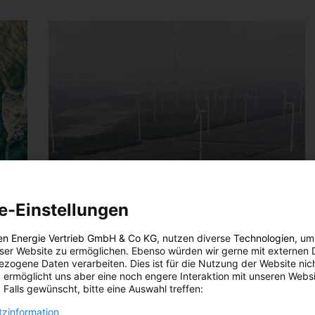
e-Einstellungen
en Energie Vertrieb GmbH & Co KG
, nutzen diverse
Technologien
, um
eser Website zu ermöglichen. Ebenso würden wir gerne mit externen 
zogene Daten verarbeiten. Dies ist für die Nutzung der Website nic
 ermöglicht uns aber eine noch engere Interaktion mit unseren Websi
TECH
 Falls gewünscht, bitte eine Auswahl treffen:
Brandenburger Super-Windrad:
zinformation