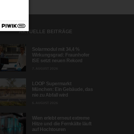
AKTUELLE BEITRÄGE
Solarmodul mit 34,4 %
Wirkungsgrad: Fraunhofer
ISE setzt neuen Rekord
7. AUGUST 2026
LOOP Supermarkt
München: Ein Gebäude, das
nie zu Abfall wird
6. AUGUST 2026
Wien erlebt erneut extreme
Hitze und die Fernkälte läuft
auf Hochtouren