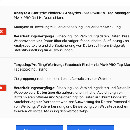
Weltrekord im Aufbau
Analyse & Statistik: PiwikPRO Analytics - via PiwikPRO Tag Manager
12. AUGUST 2025
VON
ENERGIELEBEN
Piwik PRO GmbH, Deutschland
Höher als der Eiffelturm! Ein 365 Meter hohes Windrad
Anonyme Auswertung zur Fehlerbehebung und Weiterentwicklung
soll die Höhenwinde in Brandenburg nutzen.
Verarbeitungsvorgänge:
Erhebung von Verbindungsdaten, Daten Ihres
Webbrowsers und Daten über die aufgerufenen Inhalte; Ausführung von
Analysesoftware und die Speicherung von Daten auf Ihrem Endgerät;
BEITRAG ANSEHEN
Statistikerstellung für Auswertungen.
TEILEN
Targeting/Profiling/Werbung: Facebook Pixel - via PiwikPRO Tag M
nen
Facebook Inc., Irland
Die
Zielgruppengerechte Information außerhalb unserer Website
Verarbeitungsvorgänge:
Erhebung von Verbindungsdaten und Daten ih
Webbrowsers; Daten über die aufgerufenen Inhalte; Ausführung von
Drittanbietersoftware und Speicherung von Daten auf ihrem Endgerät;
Anreicherung von Werbenetzwerken; Auswertung der Daten; Personalis
von Werbung; Wiedererkennung und Bewerbung von Websitebesuchern
fremden Websites, Messung des Werbeerfolgs