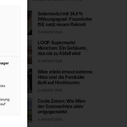
Solarmodul mit 34,4 %
Wirkungsgrad: Fraunhofer
1
ISE setzt neuen Rekord
7. AUGUST 2026
LOOP Supermarkt
München: Ein Gebäude,
2
das nie zu Abfall wird
6. AUGUST 2026
anager
Wien erlebt erneut extreme
Hitze und die Fernkälte
3
läuft auf Hochtouren
res
5. AUGUST 2026
ierung
Coole Zonen: Wie Wien
 auf
der Sommerhitze aktiv
4
entgegenwirkt
3. AUGUST 2026