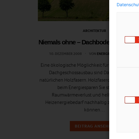
Datenschut
ARCHITEKTUR
Niemals ohne – Dachboden gut ged
10. DEZEMBER 2008
VON
ENERGIELEBEN REDAKTIO
Eine ökologische Möglichkeit für den fachgere
Dachgeschossausbau sind Dämmplatten au
natürlichen Holzfasern. Holzfaserdämmplatten h
beim Energiesparen Sie stoppen den
Raumwärmeverlust und helfen somit, den
Heizenergiebedarf nachhaltig zu reduzieren. 
können…
BEITRAG ANSEHEN