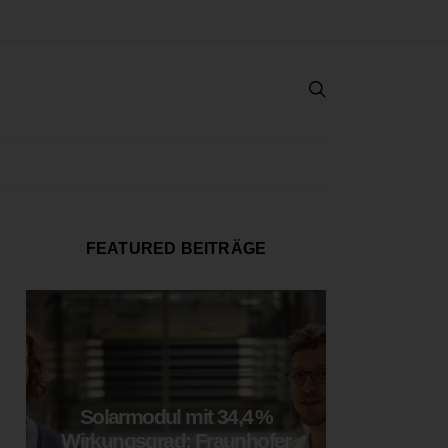
FEATURED BEITRÄGE
Solarmodul mit 34,4 %
LOOP
Wirkungsgrad: Fraunhofer
München