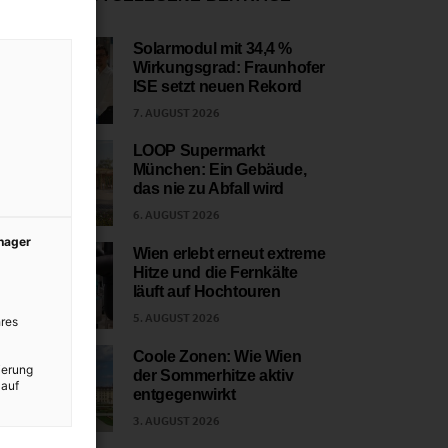
Solarmodul mit 34,4 %
Wirkungsgrad: Fraunhofer
1
ISE setzt neuen Rekord
7. AUGUST 2026
LOOP Supermarkt
München: Ein Gebäude,
2
das nie zu Abfall wird
6. AUGUST 2026
anager
Wien erlebt erneut extreme
Hitze und die Fernkälte
3
läuft auf Hochtouren
5. AUGUST 2026
res
Coole Zonen: Wie Wien
ierung
der Sommerhitze aktiv
4
 auf
entgegenwirkt
3. AUGUST 2026