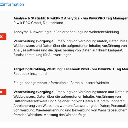
zinformation
Analyse & Statistik: PiwikPRO Analytics - via PiwikPRO Tag Manager
Piwik PRO GmbH, Deutschland
ARCHITEKTUR
Anonyme Auswertung zur Fehlerbehebung und Weiterentwicklung
ämmt
Ziehen Sie Ihren Dachboden warm an
Verarbeitungsvorgänge:
Erhebung von Verbindungsdaten, Daten Ihres
Webbrowsers und Daten über die aufgerufenen Inhalte; Ausführung von
N
3. DEZEMBER 2008
VON
ENERGIELEBEN REDAKTION
Analysesoftware und die Speicherung von Daten auf Ihrem Endgerät;
Statistikerstellung für Auswertungen.
chten
Ausbau und Holzfaserplatten-Isolierung des
s
Dachgeschosses schaffen nicht nur zusätzliche Räume,
Targeting/Profiling/Werbung: Facebook Pixel - via PiwikPRO Tag M
elfen
sondern helfen auch beim Sparen. Alte Kisten,
Facebook Inc., Irland
Gerümpel, Geschirr von der Urururoma und jede Menge
Zielgruppengerechte Information außerhalb unserer Website
Spinnweben: Oft setzen wir unseren…
Verarbeitungsvorgänge:
Erhebung von Verbindungsdaten und Daten ih
Sie
Webbrowsers; Daten über die aufgerufenen Inhalte; Ausführung von
Drittanbietersoftware und Speicherung von Daten auf ihrem Endgerät;
BEITRAG ANSEHEN
Anreicherung von Werbenetzwerken; Auswertung der Daten; Personalis
von Werbung; Wiedererkennung und Bewerbung von Websitebesuchern
fremden Websites, Messung des Werbeerfolgs
TEILEN