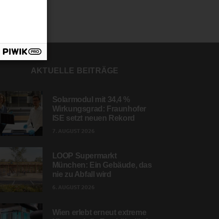
AKTUELLE BEITRÄGE
Solarmodul mit 34,4 %
Wirkungsgrad: Fraunhofer
ISE setzt neuen Rekord
7. AUGUST 2026
LOOP Supermarkt
München: Ein Gebäude, das
nie zu Abfall wird
6. AUGUST 2026
Wien erlebt erneut extreme