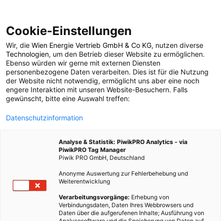
Cookie-Einstellungen
Wir, die
Wien Energie Vertrieb GmbH & Co KG
, nutzen diverse
POSTS BY TAG
Technologien
, um den Betrieb dieser Website zu ermöglichen.
Ebenso würden wir gerne mit externen Diensten
ien Energie Barfuß-
personenbezogene Daten verarbeiten. Dies ist für die Nutzung
der Website nicht notwendig, ermöglicht uns aber eine noch
engere Interaktion mit unseren Website-Besuchern. Falls
Challenge
gewünscht, bitte eine Auswahl treffen:
Datenschutzinformation
1 BEITRAG
Analyse & Statistik: PiwikPRO Analytics - via
PiwikPRO Tag Manager
Piwik PRO GmbH, Deutschland
Anonyme Auswertung zur Fehlerbehebung und
Weiterentwicklung
Verarbeitungsvorgänge:
Erhebung von
Verbindungsdaten, Daten Ihres Webbrowsers und
Daten über die aufgerufenen Inhalte; Ausführung von
Analysesoftware und die Speicherung von Daten auf