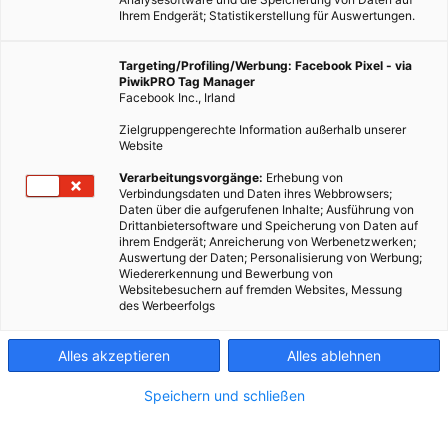
Ihrem Endgerät; Statistikerstellung für Auswertungen.
Targeting/Profiling/Werbung: Facebook Pixel - via
PiwikPRO Tag Manager
Facebook Inc., Irland
Zielgruppengerechte Information außerhalb unserer
EVENTS
NEWSLETTER
Website
Global 2000 Fairness Run
Verarbeitungsvorgänge:
Erhebung von
Verbindungsdaten und Daten ihres Webbrowsers;
28. MAI 2015
VON
ENERGIELEBEN REDAKTION
Daten über die aufgerufenen Inhalte; Ausführung von
Drittanbietersoftware und Speicherung von Daten auf
Läufer setzen barfuß ein Zeichen gegen unfaire Produktion.
ihrem Endgerät; Anreicherung von Werbenetzwerken;
Auswertung der Daten; Personalisierung von Werbung;
Wiedererkennung und Bewerbung von
BEITRAG ANSEHEN
Websitebesuchern auf fremden Websites, Messung
des Werbeerfolgs
TEILEN
Alles akzeptieren
Alles ablehnen
Speichern und schließen
FEATURED BEITRÄGE