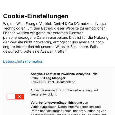
Cookie-Einstellungen
Wir, die
Wien Energie Vertrieb GmbH & Co KG
, nutzen diverse
POSTS BY TAG
Technologien
, um den Betrieb dieser Website zu ermöglichen.
Ebenso würden wir gerne mit externen Diensten
Industriegesellschaften
personenbezogene Daten verarbeiten. Dies ist für die Nutzung
der Website nicht notwendig, ermöglicht uns aber eine noch
engere Interaktion mit unseren Website-Besuchern. Falls
gewünscht, bitte eine Auswahl treffen:
1 BEITRAG
Datenschutzinformation
Analyse & Statistik: PiwikPRO Analytics - via
PiwikPRO Tag Manager
Piwik PRO GmbH, Deutschland
Anonyme Auswertung zur Fehlerbehebung und
Weiterentwicklung
Verarbeitungsvorgänge:
Erhebung von
Verbindungsdaten, Daten Ihres Webbrowsers und
Daten über die aufgerufenen Inhalte; Ausführung von
Analysesoftware und die Speicherung von Daten auf