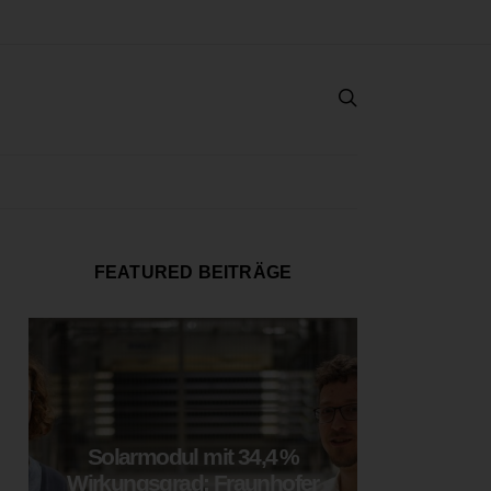
FEATURED BEITRÄGE
Solarmodul mit 34,4 %
LOOP
Wirkungsgrad: Fraunhofer
München