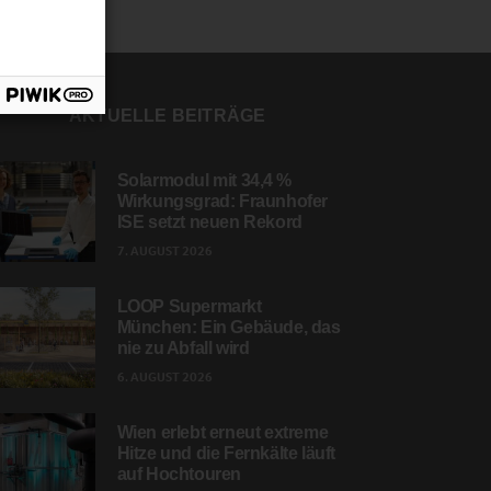
AKTUELLE BEITRÄGE
Solarmodul mit 34,4 %
Wirkungsgrad: Fraunhofer
ISE setzt neuen Rekord
7. AUGUST 2026
LOOP Supermarkt
München: Ein Gebäude, das
nie zu Abfall wird
6. AUGUST 2026
Wien erlebt erneut extreme
Hitze und die Fernkälte läuft
auf Hochtouren