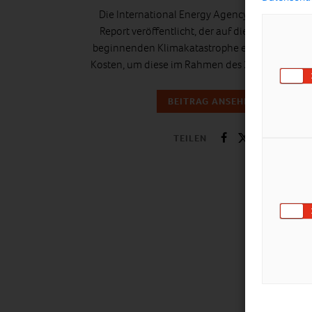
Die International Energy Agency hat einen ne
Report veröffentlicht, der auf die Entwicklung 
beginnenden Klimakatastrophe eingeht und auf
Kosten, um diese im Rahmen des 2°C-Ziels zu ha
BEITRAG ANSEHEN
TEILEN