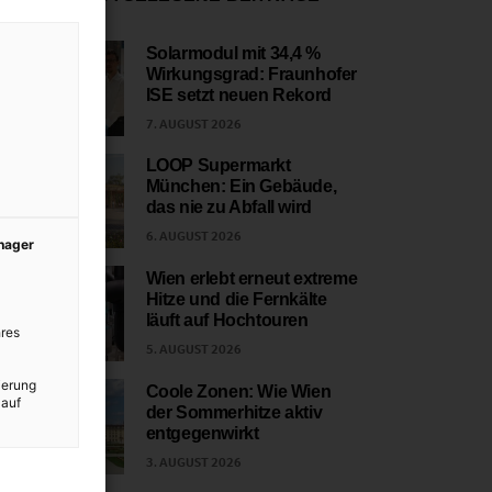
Solarmodul mit 34,4 %
Wirkungsgrad: Fraunhofer
1
ISE setzt neuen Rekord
7. AUGUST 2026
LOOP Supermarkt
München: Ein Gebäude,
2
das nie zu Abfall wird
6. AUGUST 2026
anager
Wien erlebt erneut extreme
Hitze und die Fernkälte
3
läuft auf Hochtouren
res
5. AUGUST 2026
ierung
Coole Zonen: Wie Wien
 auf
der Sommerhitze aktiv
4
entgegenwirkt
3. AUGUST 2026