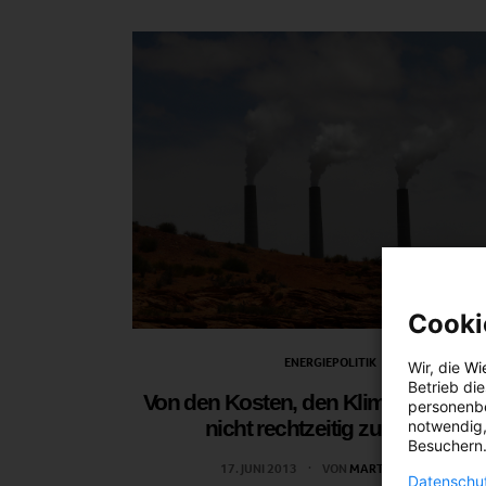
Cooki
ENERGIEPOLITIK
Wir, die
Wi
Betrieb di
Von den Kosten, den Klimagas-Aus
personenbe
nicht rechtzeitig zu senken
notwendig,
Besuchern.
17. JUNI 2013
VON
MARTIN SKOPAL
Datenschut