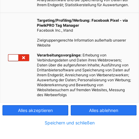
Ihrem Endgerät; Statistikerstellung für Auswertungen.
Targeting/Profiling/Werbung: Facebook Pixel - via
PiwikPRO Tag Manager
Facebook Inc., Irland
Zielgruppengerechte Information außerhalb unserer
Website
ERNÄHRUNG
Verarbeitungsvorgänge:
Erhebung von
Verbindungsdaten und Daten ihres Webbrowsers;
Wie billig darf Bio sein? Teil 1
Daten über die aufgerufenen Inhalte; Ausführung von
Drittanbietersoftware und Speicherung von Daten auf
10. JUNI 2016
VON
ULRIKE GÖBL
ihrem Endgerät; Anreicherung von Werbenetzwerken;
Auswertung der Daten; Personalisierung von Werbung;
Bio boomt und gibt es mittlerweile auch beim Discounter –
Wiedererkennung und Bewerbung von
doch ist die Qualität überall gleich?
Websitebesuchern auf fremden Websites, Messung
des Werbeerfolgs
BEITRAG ANSEHEN
Alles akzeptieren
Alles ablehnen
TEILEN
Speichern und schließen