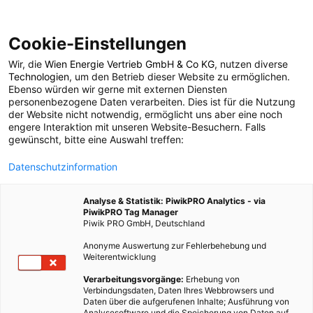
Cookie-Einstellungen
Wir, die
Wien Energie Vertrieb GmbH & Co KG
, nutzen diverse
POSTS BY TAG
Technologien
, um den Betrieb dieser Website zu ermöglichen.
Ebenso würden wir gerne mit externen Diensten
ja!natürlich
personenbezogene Daten verarbeiten. Dies ist für die Nutzung
der Website nicht notwendig, ermöglicht uns aber eine noch
engere Interaktion mit unseren Website-Besuchern. Falls
gewünscht, bitte eine Auswahl treffen:
1 BEITRAG
Datenschutzinformation
Analyse & Statistik: PiwikPRO Analytics - via
PiwikPRO Tag Manager
Piwik PRO GmbH, Deutschland
Anonyme Auswertung zur Fehlerbehebung und
Weiterentwicklung
Verarbeitungsvorgänge:
Erhebung von
Verbindungsdaten, Daten Ihres Webbrowsers und
Daten über die aufgerufenen Inhalte; Ausführung von
Analysesoftware und die Speicherung von Daten auf