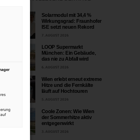
Solarmodul mit 34,4 %
Wirkungsgrad: Fraunhofer
1
ISE setzt neuen Rekord
7. AUGUST 2026
LOOP Supermarkt
München: Ein Gebäude,
2
das nie zu Abfall wird
6. AUGUST 2026
anager
Wien erlebt erneut extreme
Hitze und die Fernkälte
3
läuft auf Hochtouren
res
5. AUGUST 2026
ierung
Coole Zonen: Wie Wien
 auf
der Sommerhitze aktiv
4
entgegenwirkt
3. AUGUST 2026