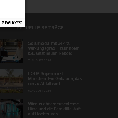
AKTUELLE BEITRÄGE
Solarmodul mit 34,4 %
Wirkungsgrad: Fraunhofer
ISE setzt neuen Rekord
7. AUGUST 2026
LOOP Supermarkt
München: Ein Gebäude, das
nie zu Abfall wird
6. AUGUST 2026
Wien erlebt erneut extreme
Hitze und die Fernkälte läuft
auf Hochtouren