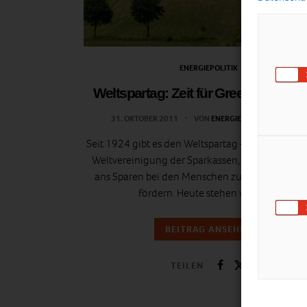
ENERGIEPOLITIK
Weltspartag: Zeit für Green Investme
31. OKTOBER 2011
VON
ENERGIELEBEN REDAKTION
Seit 1924 gibt es den Weltspartag – eine Erfindu
Weltvereinigung der Sparkassen, um den Geda
ans Sparen bei den Menschen zu verankern un
fördern. Heute stehen wir vor…
BEITRAG ANSEHEN
TEILEN