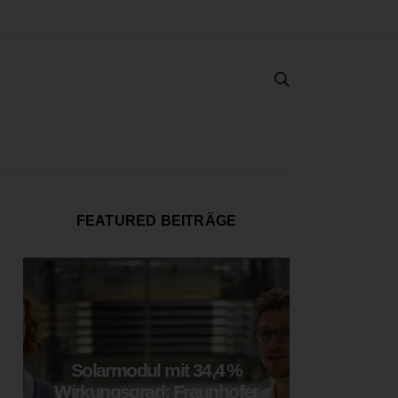
FEATURED BEITRÄGE
Solarmodul mit 34,4 %
LOOP
Wirkungsgrad: Fraunhofer
München