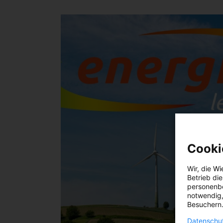
Cooki
Wir, die
Wi
Betrieb di
personenbe
notwendig,
Besuchern.
Datenschut