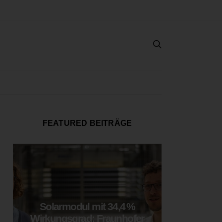
FEATURED BEITRÄGE
Solarmodul mit 34,4 %
LOOP
Wirkungsgrad: Fraunhofer
München