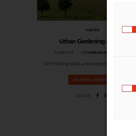
GARTEN
Urban Gardening in Wien
4. JUNI 2018
VON
ENERGIELEBEN REDAKTION
Der Frühling ist da und es beginnt die Gartenze
BEITRAG ANSEHEN
TEILEN