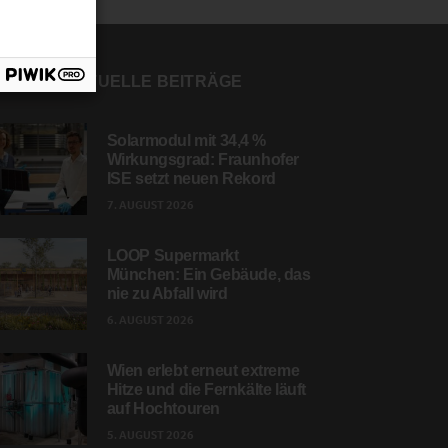
AKTUELLE BEITRÄGE
Solarmodul mit 34,4 %
Wirkungsgrad: Fraunhofer
ISE setzt neuen Rekord
7. AUGUST 2026
LOOP Supermarkt
München: Ein Gebäude, das
nie zu Abfall wird
6. AUGUST 2026
Wien erlebt erneut extreme
Hitze und die Fernkälte läuft
auf Hochtouren
5. AUGUST 2026