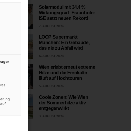
Solarmodul mit 34,4 %
Wirkungsgrad: Fraunhofer
1
ISE setzt neuen Rekord
7. AUGUST 2026
LOOP Supermarkt
München: Ein Gebäude,
2
das nie zu Abfall wird
6. AUGUST 2026
anager
Wien erlebt erneut extreme
Hitze und die Fernkälte
3
läuft auf Hochtouren
res
5. AUGUST 2026
Coole Zonen: Wie Wien
ierung
der Sommerhitze aktiv
 auf
4
entgegenwirkt
3. AUGUST 2026