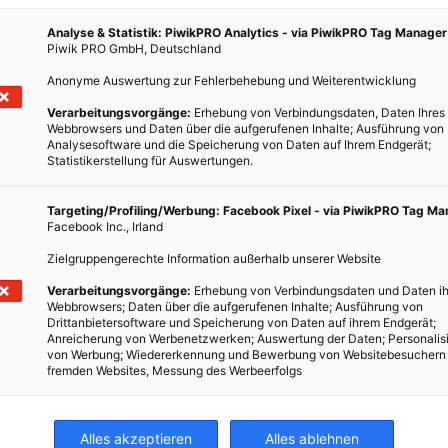
Analyse & Statistik: PiwikPRO Analytics - via PiwikPRO Tag Manager
Piwik PRO GmbH, Deutschland
Anonyme Auswertung zur Fehlerbehebung und Weiterentwicklung
GARTEN
Verarbeitungsvorgänge:
Erhebung von Verbindungsdaten, Daten Ihres
Webbrowsers und Daten über die aufgerufenen Inhalte; Ausführung von
Karls Garten
Analysesoftware und die Speicherung von Daten auf Ihrem Endgerät;
Statistikerstellung für Auswertungen.
17. OKTOBER 2014
VON
ENERGIELEBEN REDAKTION
it!
Der Schau- und Forschungsgarten am Karlsplatz stellt
Targeting/Profiling/Werbung: Facebook Pixel - via PiwikPRO Tag M
Facebook Inc., Irland
sich vor.
Zielgruppengerechte Information außerhalb unserer Website
BEITRAG ANSEHEN
Verarbeitungsvorgänge:
Erhebung von Verbindungsdaten und Daten ih
Webbrowsers; Daten über die aufgerufenen Inhalte; Ausführung von
Drittanbietersoftware und Speicherung von Daten auf ihrem Endgerät;
TEILEN
Anreicherung von Werbenetzwerken; Auswertung der Daten; Personalis
von Werbung; Wiedererkennung und Bewerbung von Websitebesuchern
fremden Websites, Messung des Werbeerfolgs
Alles akzeptieren
Alles ablehnen