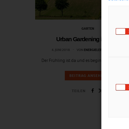
GARTEN
Urban Gardening in Wien
4. JUNI 2018
VON
ENERGIELEBEN REDAKTION
Der Frühling ist da und es beginnt die Gartenze
BEITRAG ANSEHEN
TEILEN