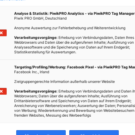
Analyse & Statistik: PiwikPRO Analytics - via PiwikPRO Tag Manager
Piwik PRO GmbH, Deutschland
Anonyme Auswertung zur Fehlerbehebung und Weiterentwicklung
GARTEN
Verarbeitungsvorgänge:
Erhebung von Verbindungsdaten, Daten Ihres
Karls Garten
Webbrowsers und Daten über die aufgerufenen Inhalte; Ausführung von
Analysesoftware und die Speicherung von Daten auf Ihrem Endgerät;
Statistikerstellung für Auswertungen.
17. OKTOBER 2014
VON
ENERGIELEBEN REDAKTION
it!
Der Schau- und Forschungsgarten am Karlsplatz stellt
Targeting/Profiling/Werbung: Facebook Pixel - via PiwikPRO Tag M
sich vor.
Facebook Inc., Irland
Zielgruppengerechte Information außerhalb unserer Website
BEITRAG ANSEHEN
Verarbeitungsvorgänge:
Erhebung von Verbindungsdaten und Daten ih
Webbrowsers; Daten über die aufgerufenen Inhalte; Ausführung von
Drittanbietersoftware und Speicherung von Daten auf ihrem Endgerät;
TEILEN
Anreicherung von Werbenetzwerken; Auswertung der Daten; Personalis
von Werbung; Wiedererkennung und Bewerbung von Websitebesuchern
fremden Websites, Messung des Werbeerfolgs