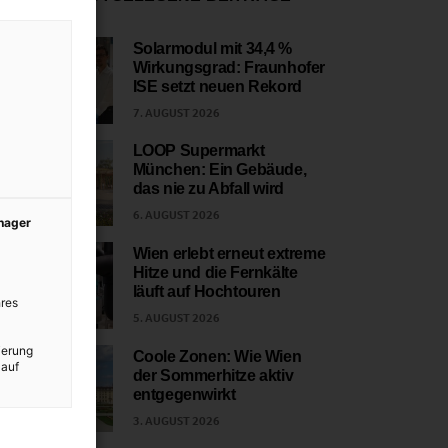
Solarmodul mit 34,4 %
Wirkungsgrad: Fraunhofer
1
ISE setzt neuen Rekord
7. AUGUST 2026
LOOP Supermarkt
München: Ein Gebäude,
2
das nie zu Abfall wird
6. AUGUST 2026
anager
Wien erlebt erneut extreme
Hitze und die Fernkälte
3
läuft auf Hochtouren
res
5. AUGUST 2026
ierung
Coole Zonen: Wie Wien
 auf
der Sommerhitze aktiv
4
entgegenwirkt
3. AUGUST 2026