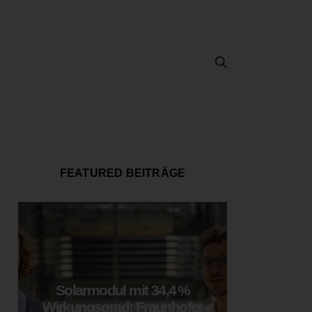
FEATURED BEITRÄGE
Solarmodul mit 34,4 %
LOOP
Wirkungsgrad: Fraunhofer
München