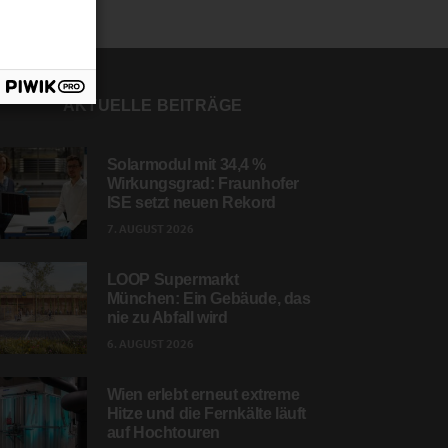
AKTUELLE BEITRÄGE
Solarmodul mit 34,4 %
Wirkungsgrad: Fraunhofer
ISE setzt neuen Rekord
7. AUGUST 2026
LOOP Supermarkt
München: Ein Gebäude, das
nie zu Abfall wird
6. AUGUST 2026
Wien erlebt erneut extreme
Hitze und die Fernkälte läuft
auf Hochtouren