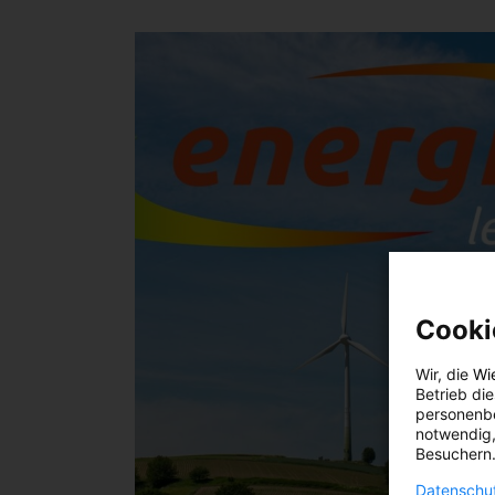
Cooki
Wir, die
Wi
Betrieb di
personenbe
notwendig,
Besuchern.
Datenschut