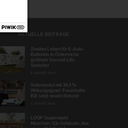
AKTUELLE BEITRÄGE
Zweites Leben für E-Auto-
Batterien in Österreichs
größtem Second-Life-
Speicher
8. AUGUST 2026
Solarmodul mit 34,4 %
Wirkungsgrad: Fraunhofer
ISE setzt neuen Rekord
7. AUGUST 2026
LOOP Supermarkt
München: Ein Gebäude, das