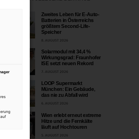
Zweites Leben für E-Auto-
Batterien in Österreichs
1
größtem Second-Life-
Speicher
8. AUGUST 2026
Solarmodul mit 34,4 %
Wirkungsgrad: Fraunhofer
2
ISE setzt neuen Rekord
7. AUGUST 2026
anager
LOOP Supermarkt
München: Ein Gebäude,
3
das nie zu Abfall wird
res
6. AUGUST 2026
ierung
Wien erlebt erneut extreme
 auf
Hitze und die Fernkälte
4
läuft auf Hochtouren
5. AUGUST 2026