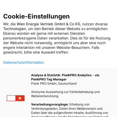
Cookie-Einstellungen
Wir, die
Wien Energie Vertrieb GmbH & Co KG
, nutzen diverse
POSTS BY TAG
Technologien
, um den Betrieb dieser Website zu ermöglichen.
Ebenso würden wir gerne mit externen Diensten
Kein Müll
personenbezogene Daten verarbeiten. Dies ist für die Nutzung
der Website nicht notwendig, ermöglicht uns aber eine noch
engere Interaktion mit unseren Website-Besuchern. Falls
gewünscht, bitte eine Auswahl treffen:
1 BEITRAG
Datenschutzinformation
Analyse & Statistik: PiwikPRO Analytics - via
PiwikPRO Tag Manager
Piwik PRO GmbH, Deutschland
Anonyme Auswertung zur Fehlerbehebung und
Weiterentwicklung
Verarbeitungsvorgänge:
Erhebung von
Verbindungsdaten, Daten Ihres Webbrowsers und
Daten über die aufgerufenen Inhalte; Ausführung von
Analysesoftware und die Speicherung von Daten auf