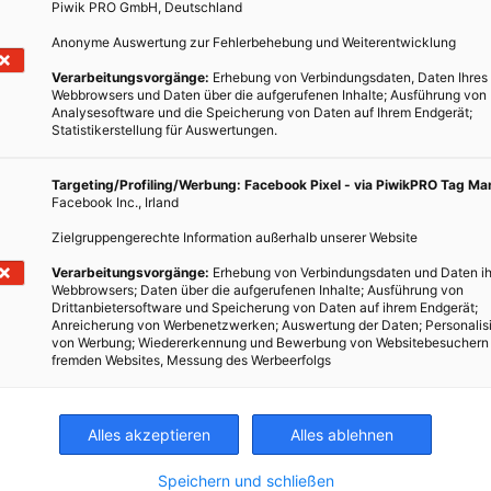
Piwik PRO GmbH, Deutschland
Anonyme Auswertung zur Fehlerbehebung und Weiterentwicklung
Verarbeitungsvorgänge:
Erhebung von Verbindungsdaten, Daten Ihres
Webbrowsers und Daten über die aufgerufenen Inhalte; Ausführung von
Analysesoftware und die Speicherung von Daten auf Ihrem Endgerät;
Statistikerstellung für Auswertungen.
Targeting/Profiling/Werbung: Facebook Pixel - via PiwikPRO Tag M
Facebook Inc., Irland
Zielgruppengerechte Information außerhalb unserer Website
Verarbeitungsvorgänge:
Erhebung von Verbindungsdaten und Daten ih
ENERGIEPOLITIK
Webbrowsers; Daten über die aufgerufenen Inhalte; Ausführung von
Drittanbietersoftware und Speicherung von Daten auf ihrem Endgerät;
Fernkälte fürs AKH: ein Blick hinter die
Anreicherung von Werbenetzwerken; Auswertung der Daten; Personalis
Kulissen
von Werbung; Wiedererkennung und Bewerbung von Websitebesuchern
fremden Websites, Messung des Werbeerfolgs
12. AUGUST 2011
VON
ENERGIELEBEN REDAKTION
Der Bedarf an Klimatisierung von Büroräumen wächst
Alles akzeptieren
Alles ablehnen
ebenso schnell wie die Nachfrage nach Lösungen zur
Kühlung von technischen Geräten. Ganz besonders im
Speichern und schließen