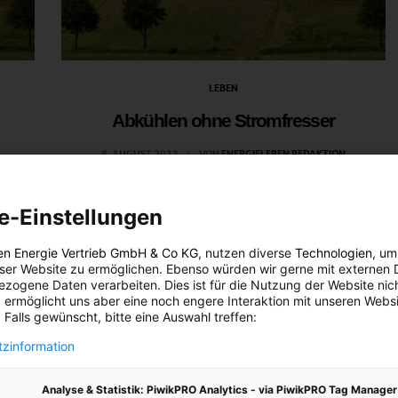
LEBEN
Abkühlen ohne Stromfresser
8. AUGUST 2013
VON
ENERGIELEBEN REDAKTION
Geben wir es zu – es ist heiß. Besonders für heute sind
sehr hohe Temperaturen angesagt. Da wird der Wunsch
e-Einstellungen
nach Klimaanlagen wach. Trotzdem: sie sind
Stromfresser und sorgen draußen für noch mehr Hitze
en Energie Vertrieb GmbH & Co KG
, nutzen diverse
Technologien
, um
eser Website zu ermöglichen. Ebenso würden wir gerne mit externen 
– und es geht auch ohne.
zogene Daten verarbeiten. Dies ist für die Nutzung der Website nic
 ermöglicht uns aber eine noch engere Interaktion mit unseren Websi
 Falls gewünscht, bitte eine Auswahl treffen:
BEITRAG ANSEHEN
zinformation
TEILEN
Analyse & Statistik: PiwikPRO Analytics - via PiwikPRO Tag Manager