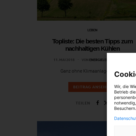
LEBEN
Topliste: Die besten Tipps zum
nachhaltigen Kühlen
11. MAI 2018
VON
ENERGIELEBEN REDAKTION
Ganz ohne Klimaanlage kühlen.
Cooki
Wir, die
Wi
BEITRAG ANSEHEN
Betrieb di
personenbe
notwendig,
TEILEN
Besuchern.
Datenschut