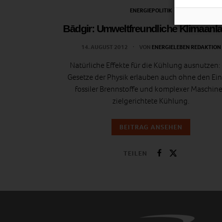
ENERGIEPOLITIK
Bādgir: Umweltfreundliche Klimaanl
14. AUGUST 2012
VON
ENERGIELEBEN REDAKTION
Natürliche Effekte für die Kühlung ausnutzen: 
Gesetze der Physik erlauben auch ohne den Ein
fossiler Brennstoffe und komplexer Maschin
zielgerichtete Kühlung.
BEITRAG ANSEHEN
TEILEN