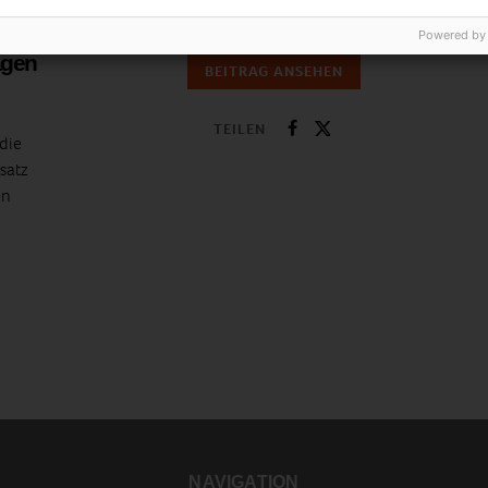
Sommer. Erst seit wenigen Jahren gibt es in…
Powered by
agen
BEITRAG ANSEHEN
TEILEN
die
satz
en
NAVIGATION