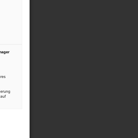
anager
res
ierung
 auf