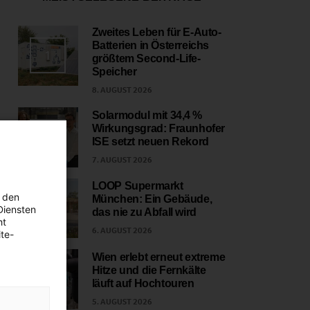
Zweites Leben für E-Auto-
Batterien in Österreichs
1
größtem Second-Life-
Speicher
8. AUGUST 2026
Solarmodul mit 34,4 %
Wirkungsgrad: Fraunhofer
2
ISE setzt neuen Rekord
7. AUGUST 2026
LOOP Supermarkt
 den
München: Ein Gebäude,
3
Diensten
das nie zu Abfall wird
ht
6. AUGUST 2026
te-
Wien erlebt erneut extreme
Hitze und die Fernkälte
4
läuft auf Hochtouren
5. AUGUST 2026