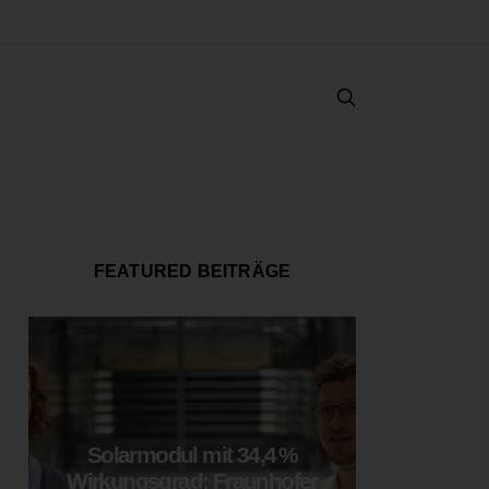
FEATURED BEITRÄGE
Solarmodul mit 34,4 %
LOOP
Wirkungsgrad: Fraunhofer
München