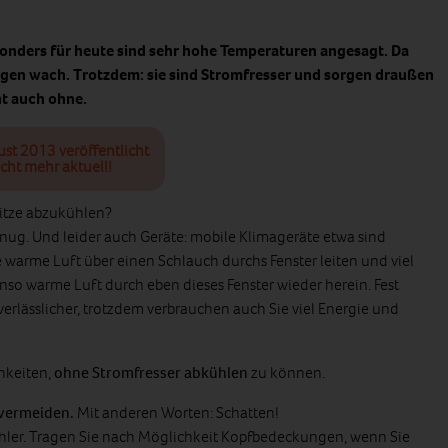
esonders für heute sind sehr hohe Temperaturen angesagt. Da
gen wach. Trotzdem: sie sind Stromfresser und sorgen draußen
ht auch ohne.
ust 2013 veröffentlicht
cht mehr aktuell!
Hitze abzukühlen?
enug. Und leider auch Geräte: mobile Klimageräte etwa sind
e warme Luft über einen Schlauch durchs Fenster leiten und viel
nso warme Luft durch eben dieses Fenster wieder herein. Fest
erlässlicher, trotzdem verbrauchen auch Sie viel Energie und
chkeiten,
ohne Stromfresser abkühlen
zu können.
 vermeiden.
Mit anderen Worten: Schatten!
ühler. Tragen Sie nach Möglichkeit Kopfbedeckungen, wenn Sie