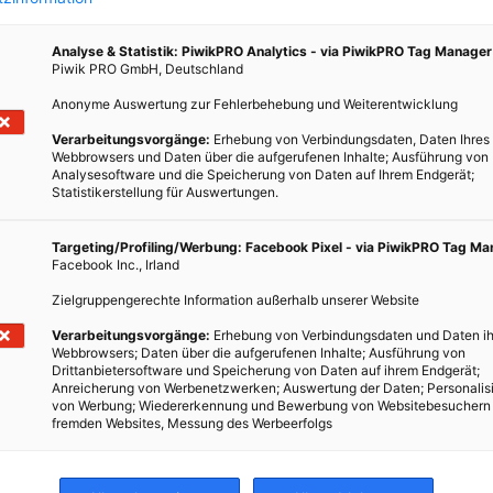
ie die Füße in Wasser oder baden sie, wenn Sie können. Sehr kaltes
Analyse & Statistik: PiwikPRO Analytics - via PiwikPRO Tag Manager
leiben Sie bei möglichst angenehmen Wassertemperaturen. Auch
Piwik PRO GmbH, Deutschland
Anonyme Auswertung zur Fehlerbehebung und Weiterentwicklung
Verarbeitungsvorgänge:
Erhebung von Verbindungsdaten, Daten Ihres
 sperren Sie die warme Luft aus. Das heißt: Fenster zu, Rolläden
Webbrowsers und Daten über die aufgerufenen Inhalte; Ausführung von
Analysesoftware und die Speicherung von Daten auf Ihrem Endgerät;
lls vorhanden, schließen. Das nächste Mal lüften Sie, wenn es
Statistikerstellung für Auswertungen.
nds oder nachts.
Targeting/Profiling/Werbung: Facebook Pixel - via PiwikPRO Tag M
Facebook Inc., Irland
kleinen Fenstern tendieren, ist kein Zufall. Halten Sie sich in
Zielgruppengerechte Information außerhalb unserer Website
stern auf, wenn möglich. Die sind in unseren Breiten nicht so
s große, südseitige Fenster bevorzugen. Wenn die Hitze oben
Verarbeitungsvorgänge:
Erhebung von Verbindungsdaten und Daten ih
Webbrowsers; Daten über die aufgerufenen Inhalte; Ausführung von
ller ein verlockender Aufenthaltsort sein. Wer einen Freizeitraum
Drittanbietersoftware und Speicherung von Daten auf ihrem Endgerät;
Anreicherung von Werbenetzwerken; Auswertung der Daten; Personalis
von Werbung; Wiedererkennung und Bewerbung von Websitebesuchern
fremden Websites, Messung des Werbeerfolgs
en
n, DVD-Player, Home Entertainment, Fernseher und andere große
Sie ab, indem Sie diese einfach vom Netz nehmen. Das gilt