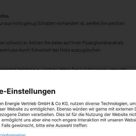
.
llos
 aus nicht genug Schatten vorhanden ist, werfen Sie welchen.
her schwitzt er. Achten Sie dabei auf Ihren Flüssigkeitshaushalt.
sverluste durch Schwitzen bei Hitze auszugleichen.
eiskalte Getränke zu zischen: Wenn Sie zu kalt trinken, versucht
r erzeugt Wärme! Und das brauchen wir jetzt nicht. Trinken Sie
e-Einstellungen
er Hitze ohnehin keine Lust auf fette und schwere Speisen.
en Energie Vertrieb GmbH & Co KG
, nutzen diverse
Technologien
, um
eser Website zu ermöglichen. Ebenso würden wir gerne mit externen 
s heiß ist, sollten Sie sich nicht mit Verdauungsarbeit belasten
zogene Daten verarbeiten. Dies ist für die Nutzung der Website nic
. Das sind wasserreiche Obst- und Gemüsesorten wie Melonen,
 ermöglicht uns aber eine noch engere Interaktion mit unseren Websi
 Falls gewünscht, bitte eine Auswahl treffen:
zinformation