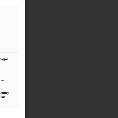
anager
res
ierung
 auf