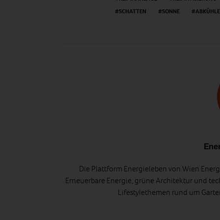
SCHATTEN
SONNE
ABKÜHL
Ener
Die Plattform Energieleben von Wien Energi
Erneuerbare Energie, grüne Architektur und tec
Lifestylethemen rund um Gart