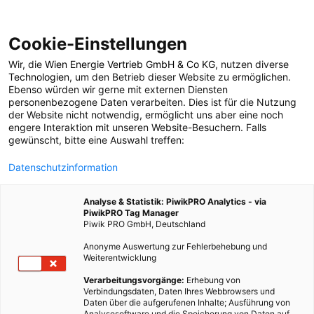
Cookie-Einstellungen
Wir, die
Wien Energie Vertrieb GmbH & Co KG
, nutzen diverse
POSTS BY TAG
Technologien
, um den Betrieb dieser Website zu ermöglichen.
Ebenso würden wir gerne mit externen Diensten
kompostierte Kleidung
personenbezogene Daten verarbeiten. Dies ist für die Nutzung
der Website nicht notwendig, ermöglicht uns aber eine noch
engere Interaktion mit unseren Website-Besuchern. Falls
gewünscht, bitte eine Auswahl treffen:
1 BEITRAG
Datenschutzinformation
Analyse & Statistik: PiwikPRO Analytics - via
PiwikPRO Tag Manager
Piwik PRO GmbH, Deutschland
Anonyme Auswertung zur Fehlerbehebung und
Weiterentwicklung
Verarbeitungsvorgänge:
Erhebung von
Verbindungsdaten, Daten Ihres Webbrowsers und
Daten über die aufgerufenen Inhalte; Ausführung von
Analysesoftware und die Speicherung von Daten auf