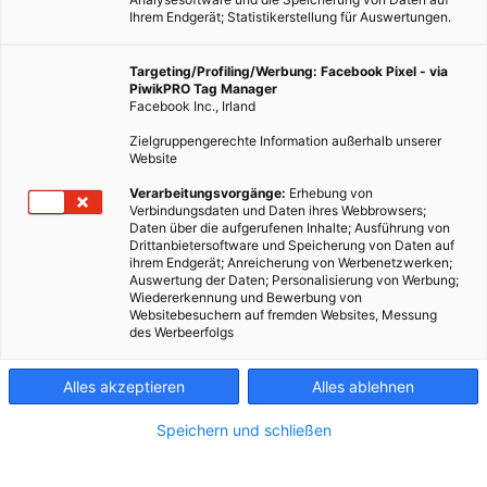
Ihrem Endgerät; Statistikerstellung für Auswertungen.
Targeting/Profiling/Werbung: Facebook Pixel - via
PiwikPRO Tag Manager
Facebook Inc., Irland
Zielgruppengerechte Information außerhalb unserer
Website
Verarbeitungsvorgänge:
Erhebung von
Verbindungsdaten und Daten ihres Webbrowsers;
LEBEN
Daten über die aufgerufenen Inhalte; Ausführung von
Zurück zu den Wurzeln, Bildung braucht der Mensch
Drittanbietersoftware und Speicherung von Daten auf
ihrem Endgerät; Anreicherung von Werbenetzwerken;
Auswertung der Daten; Personalisierung von Werbung;
3. JUNI 2011
VON
VOLKER MARX
Wiedererkennung und Bewerbung von
Websitebesuchern auf fremden Websites, Messung
Bildung, Information, Wissen, das sind die Schlüssel zu einer
des Werbeerfolgs
nachhaltigen Entwicklung, einem nachhaltigen Leben in
Partnerschaft mit der Natur, der Umwelt und unter allen
Alles akzeptieren
Alles ablehnen
Bewohnern dieses Planeten. Die Raumfahrt sollte…
Speichern und schließen
BEITRAG ANSEHEN