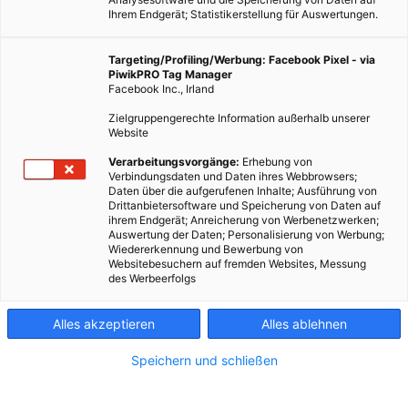
Ihrem Endgerät; Statistikerstellung für Auswertungen.
Targeting/Profiling/Werbung: Facebook Pixel - via
PiwikPRO Tag Manager
Facebook Inc., Irland
Zielgruppengerechte Information außerhalb unserer
Website
GARTEN
Verarbeitungsvorgänge:
Erhebung von
Verbindungsdaten und Daten ihres Webbrowsers;
Energieleben.at Gewinnspiel: Wir sammeln
Daten über die aufgerufenen Inhalte; Ausführung von
Frühlingsbilder!
Drittanbietersoftware und Speicherung von Daten auf
ihrem Endgerät; Anreicherung von Werbenetzwerken;
6. MAI 2013
VON
ENERGIELEBEN REDAKTION
Auswertung der Daten; Personalisierung von Werbung;
Wiedererkennung und Bewerbung von
Der Frühlingsregen kann nicht darüber hinwegtäuschen: es
Websitebesuchern auf fremden Websites, Messung
des Werbeerfolgs
wird warm. Energieleben.at sammelt deshalb jetzt die besten
Frühlingsbilder. Einfach als E-Mail-Anhang mit maximal 5 MB
Alles akzeptieren
Alles ablehnen
an
redaktion@energieleben.kinsta.cloud
schicken und
mitspielen!
Speichern und schließen
BEITRAG ANSEHEN