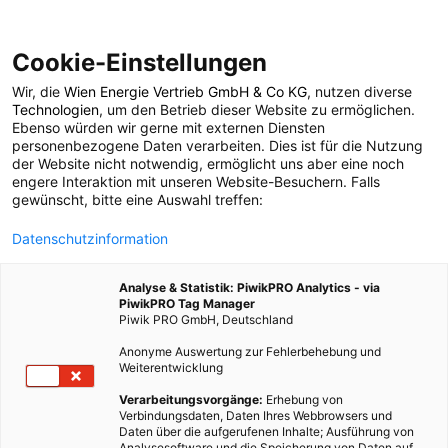
Cookie-Einstellungen
Wir, die
Wien Energie Vertrieb GmbH & Co KG
, nutzen diverse
POSTS BY TAG
Technologien
, um den Betrieb dieser Website zu ermöglichen.
Ebenso würden wir gerne mit externen Diensten
Krise Energiesektor
personenbezogene Daten verarbeiten. Dies ist für die Nutzung
der Website nicht notwendig, ermöglicht uns aber eine noch
engere Interaktion mit unseren Website-Besuchern. Falls
gewünscht, bitte eine Auswahl treffen:
1 BEITRAG
Datenschutzinformation
Analyse & Statistik: PiwikPRO Analytics - via
PiwikPRO Tag Manager
Piwik PRO GmbH, Deutschland
Anonyme Auswertung zur Fehlerbehebung und
Weiterentwicklung
Verarbeitungsvorgänge:
Erhebung von
Verbindungsdaten, Daten Ihres Webbrowsers und
Daten über die aufgerufenen Inhalte; Ausführung von
Analysesoftware und die Speicherung von Daten auf