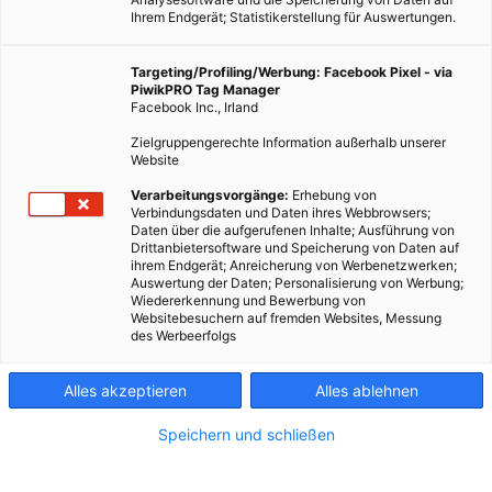
Ihrem Endgerät; Statistikerstellung für Auswertungen.
Targeting/Profiling/Werbung: Facebook Pixel - via
PiwikPRO Tag Manager
MOBILITÄT
Facebook Inc., Irland
Straße leuchtet und informiert in der Nacht
Zielgruppengerechte Information außerhalb unserer
Website
26. JULI 2014
VON
ENERGIELEBEN REDAKTION
Verarbeitungsvorgänge:
Erhebung von
Die Niederlande testen selbstleuchtende
Verbindungsdaten und Daten ihres Webbrowsers;
Fahrbahnmarkierungen. Eine spezielle Farbe, die im Dunkeln
Daten über die aufgerufenen Inhalte; Ausführung von
Drittanbietersoftware und Speicherung von Daten auf
leuchtet, ersetzt herkömmliche Straßenlaternen. Künftig soll
ihrem Endgerät; Anreicherung von Werbenetzwerken;
die Straße auch vor Glatteis warnen.
Auswertung der Daten; Personalisierung von Werbung;
Wiedererkennung und Bewerbung von
Websitebesuchern auf fremden Websites, Messung
des Werbeerfolgs
BEITRAG ANSEHEN
TEILEN
Alles akzeptieren
Alles ablehnen
Speichern und schließen