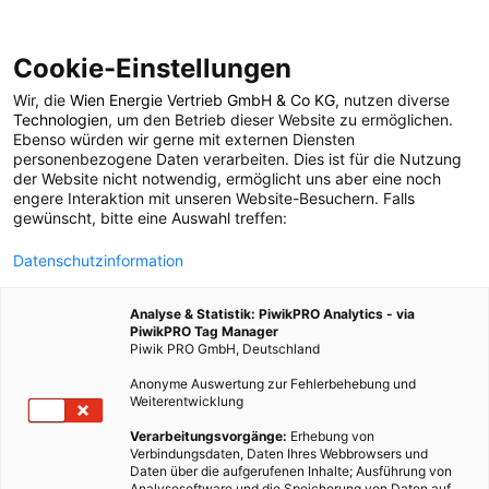
Cookie-Einstellungen
Wir, die
Wien Energie Vertrieb GmbH & Co KG
, nutzen diverse
MOBILITÄT
Technologien
, um den Betrieb dieser Website zu ermöglichen.
Ebenso würden wir gerne mit externen Diensten
Straße leuchtet und
personenbezogene Daten verarbeiten. Dies ist für die Nutzung
der Website nicht notwendig, ermöglicht uns aber eine noch
engere Interaktion mit unseren Website-Besuchern. Falls
informiert in der Nacht
gewünscht, bitte eine Auswahl treffen:
Datenschutzinformation
26. JULI 2014
2 MINUTEN LESEZEIT
Analyse & Statistik: PiwikPRO Analytics - via
PiwikPRO Tag Manager
Piwik PRO GmbH, Deutschland
Anonyme Auswertung zur Fehlerbehebung und
Weiterentwicklung
Verarbeitungsvorgänge:
Erhebung von
Verbindungsdaten, Daten Ihres Webbrowsers und
Daten über die aufgerufenen Inhalte; Ausführung von
Analysesoftware und die Speicherung von Daten auf