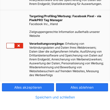
Ihrem Endgerät; Statistikerstellung für Auswertungen.
Targeting/Profiling/Werbung: Facebook Pixel - via
PiwikPRO Tag Manager
Facebook Inc., Irland
Die Niederlande testen selbstleuchtende
Zielgruppengerechte Information außerhalb unserer
Fahrbahnmarkierungen. Eine spezielle Farbe, die im Dunkeln
Website
leuchtet, ersetzt herkömmliche Straßenlaternen. Künftig soll
Verarbeitungsvorgänge:
Erhebung von
die Straße auch vor Glatteis warnen.
Verbindungsdaten und Daten ihres Webbrowsers;
Daten über die aufgerufenen Inhalte; Ausführung von
Drittanbietersoftware und Speicherung von Daten auf
ihrem Endgerät; Anreicherung von Werbenetzwerken;
Dieser Artikel wurde am 26. Juli 2014 veröffentlicht
Auswertung der Daten; Personalisierung von Werbung;
und ist möglicherweise nicht mehr aktuell!
Wiedererkennung und Bewerbung von
Websitebesuchern auf fremden Websites, Messung
des Werbeerfolgs
Lumineszierendes Pulver, das der Farbe zur Straßenmarkierung
beigemischt wird, macht es möglich. Auf einer Strecke von 500
Alles akzeptieren
Alles ablehnen
Metern sind im April auf einer Schnellstraße in der
niederländischen Provinz Brabant die Straßenlaternen
Speichern und schließen
abgeschaltet worden. Am Tag speichert das Material das
Sonnenlicht und lässt bei Dunkelheit die