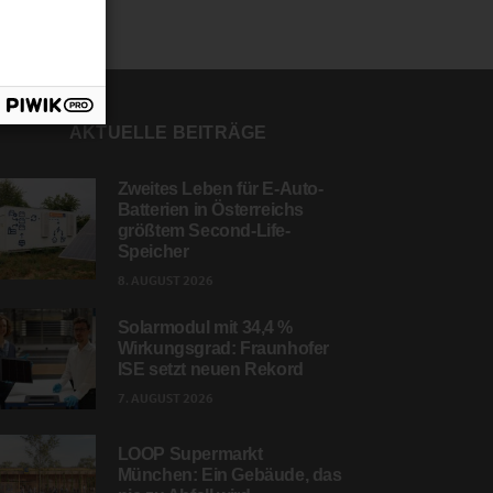
AKTUELLE BEITRÄGE
Zweites Leben für E-Auto-
Batterien in Österreichs
größtem Second-Life-
Speicher
8. AUGUST 2026
Solarmodul mit 34,4 %
Wirkungsgrad: Fraunhofer
ISE setzt neuen Rekord
7. AUGUST 2026
LOOP Supermarkt
München: Ein Gebäude, das