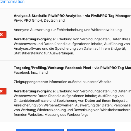
zinformation
2013 zum „Jahr der Luft“ erklärt. EU-Richtlinien zur
Luftreinhaltung sollen überarbeitet werden. Ein
Analyse & Statistik: PiwikPRO Analytics - via PiwikPRO Tag Manager
Aktionsbündnis aus Umwelt- und
Piwik PRO GmbH, Deutschland
Verbraucherschutzverbänden hat die Kampagne
Anonyme Auswertung zur Fehlerbehebung und Weiterentwicklung
Rußfrei fürs Klima gestartet.…
Verarbeitungsvorgänge:
Erhebung von Verbindungsdaten, Daten Ihres
Webbrowsers und Daten über die aufgerufenen Inhalte; Ausführung von
Analysesoftware und die Speicherung von Daten auf Ihrem Endgerät;
BEITRAG ANSEHEN
Statistikerstellung für Auswertungen.
TEILEN
Targeting/Profiling/Werbung: Facebook Pixel - via PiwikPRO Tag M
Facebook Inc., Irland
Zielgruppengerechte Information außerhalb unserer Website
Verarbeitungsvorgänge:
Erhebung von Verbindungsdaten und Daten ih
Webbrowsers; Daten über die aufgerufenen Inhalte; Ausführung von
Drittanbietersoftware und Speicherung von Daten auf ihrem Endgerät;
Anreicherung von Werbenetzwerken; Auswertung der Daten; Personalis
von Werbung; Wiedererkennung und Bewerbung von Websitebesuchern
fremden Websites, Messung des Werbeerfolgs