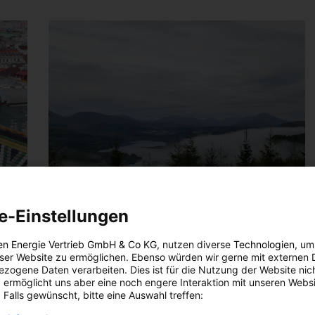
e-Einstellungen
ENERGIEPOLITIK
en Energie Vertrieb GmbH & Co KG
, nutzen diverse
Technologien
, um
eser Website zu ermöglichen. Ebenso würden wir gerne mit externen 
ser
2013 – das Jahr der Luft
zogene Daten verarbeiten. Dies ist für die Nutzung der Website nic
 ermöglicht uns aber eine noch engere Interaktion mit unseren Websi
9. JANUAR 2013
VON
MARTINA LIEL
 Falls gewünscht, bitte eine Auswahl treffen:
altung
EU-Umweltkommissar Janez Potočnik hat das Jahr