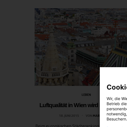
Cooki
LEBEN
Wir, die
Wi
Betrieb di
Luftqualität in Wien wird immer bes
personenbe
notwendig,
18. JUNI 2015
VON
MARTINA LIEL
Besuchern.
Beim europäischen Städteranking zur Luftreinh