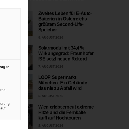
Zweites Leben für E-Auto-
Batterien in Österreichs
1
größtem Second-Life-
Speicher
8. AUGUST 2026
Solarmodul mit 34,4 %
Wirkungsgrad: Fraunhofer
2
ISE setzt neuen Rekord
7. AUGUST 2026
anager
LOOP Supermarkt
München: Ein Gebäude,
3
das nie zu Abfall wird
res
6. AUGUST 2026
ierung
Wien erlebt erneut extreme
 auf
Hitze und die Fernkälte
4
läuft auf Hochtouren
5. AUGUST 2026