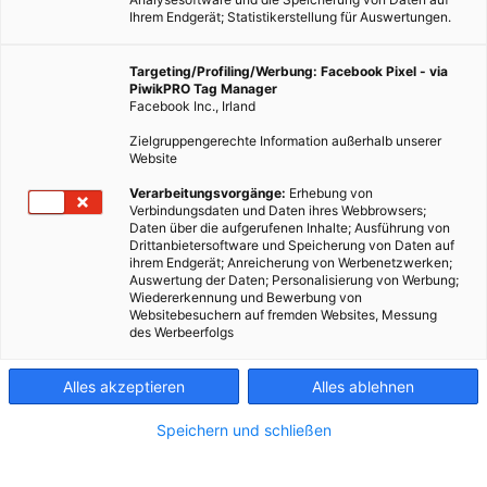
Ihrem Endgerät; Statistikerstellung für Auswertungen.
Targeting/Profiling/Werbung: Facebook Pixel - via
PiwikPRO Tag Manager
Facebook Inc., Irland
Zielgruppengerechte Information außerhalb unserer
Website
MOBILITÄT
Verarbeitungsvorgänge:
Erhebung von
Verbindungsdaten und Daten ihres Webbrowsers;
Autofreie Stadt
Daten über die aufgerufenen Inhalte; Ausführung von
Drittanbietersoftware und Speicherung von Daten auf
11. MAI 2017
VON
ENERGIELEBEN REDAKTION
ihrem Endgerät; Anreicherung von Werbenetzwerken;
Auswertung der Daten; Personalisierung von Werbung;
Mehrere Städte weltweit haben mittlerweile Pläne autofrei zu
Wiedererkennung und Bewerbung von
werden.
Websitebesuchern auf fremden Websites, Messung
des Werbeerfolgs
BEITRAG ANSEHEN
Alles akzeptieren
Alles ablehnen
TEILEN
Speichern und schließen