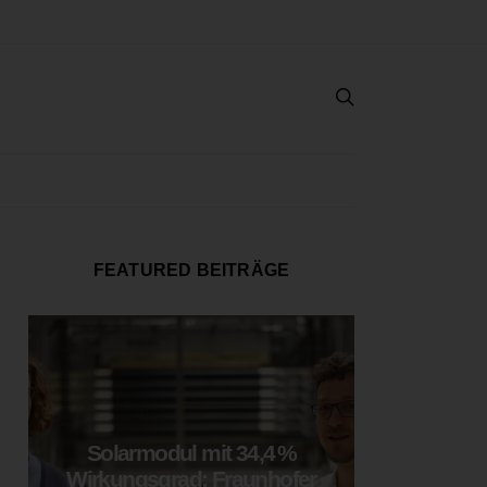
FEATURED BEITRÄGE
Solarmodul mit 34,4 %
LOOP
Wirkungsgrad: Fraunhofer
München