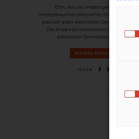
Ohm, Volt und Ampere gehören zu den
meistgebrauchten elektrischen Einheiten, die au
praktisch jedem elektrischen Gerät angegeben s
Das Ampere (Einheitszeichen A), als Einheit d
elektrischen Stromstärke, geht auf…
BEITRAG ANSEHEN
TEILEN