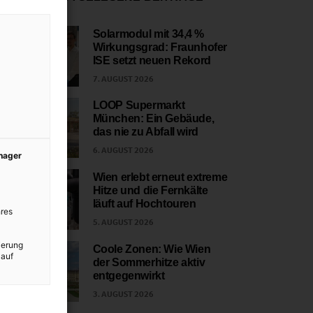
Solarmodul mit 34,4 %
Wirkungsgrad: Fraunhofer
1
ISE setzt neuen Rekord
7. AUGUST 2026
LOOP Supermarkt
München: Ein Gebäude,
2
das nie zu Abfall wird
6. AUGUST 2026
anager
Wien erlebt erneut extreme
Hitze und die Fernkälte
3
läuft auf Hochtouren
res
5. AUGUST 2026
ierung
Coole Zonen: Wie Wien
 auf
der Sommerhitze aktiv
4
entgegenwirkt
3. AUGUST 2026