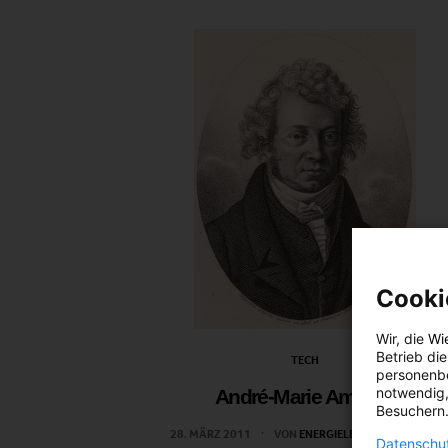
Cooki
Wir, die
Wi
Betrieb di
TECH
personenbe
notwendig,
André-Marie Ampère
Besuchern.
28. MÄRZ 2011
VON
ENERGIELEBEN REDAKTION
Datenschut