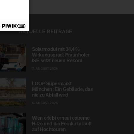
AKTUELLE BEITRÄGE
Solarmodul mit 34,4 %
Wirkungsgrad: Fraunhofer
ISE setzt neuen Rekord
7. AUGUST 2026
LOOP Supermarkt
München: Ein Gebäude, das
nie zu Abfall wird
6. AUGUST 2026
Wien erlebt erneut extreme
Hitze und die Fernkälte läuft
auf Hochtouren