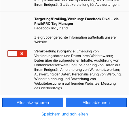
Ihrem Endgerät; Statistikerstellung für Auswertungen.
Targeting/Profiling/Werbung: Facebook Pixel - via
PiwikPRO Tag Manager
LEBEN
Facebook Inc., Irland
Eine scharfe Sache: das Reparaturnetzwerk Wien
Zielgruppengerechte Information außerhalb unserer
Website
2. DEZEMBER 2014
VON
ENERGIELEBEN REDAKTION
Verarbeitungsvorgänge:
Erhebung von
Das Reparaturnetzwerk vermittelt Know-how.
Verbindungsdaten und Daten ihres Webbrowsers;
Daten über die aufgerufenen Inhalte; Ausführung von
Drittanbietersoftware und Speicherung von Daten auf
BEITRAG ANSEHEN
ihrem Endgerät; Anreicherung von Werbenetzwerken;
Auswertung der Daten; Personalisierung von Werbung;
Wiedererkennung und Bewerbung von
TEILEN
Websitebesuchern auf fremden Websites, Messung
des Werbeerfolgs
Alles akzeptieren
Alles ablehnen
FEATURED BEITRÄGE
Speichern und schließen