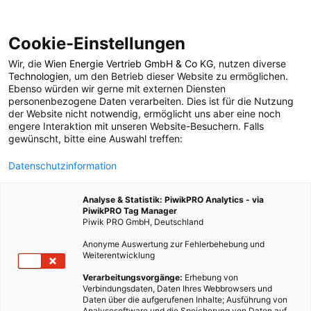
Cookie-Einstellungen
Wir, die
Wien Energie Vertrieb GmbH & Co KG
, nutzen diverse
POSTS BY TAG
Technologien
, um den Betrieb dieser Website zu ermöglichen.
Ebenso würden wir gerne mit externen Diensten
Messerschleifen
personenbezogene Daten verarbeiten. Dies ist für die Nutzung
der Website nicht notwendig, ermöglicht uns aber eine noch
engere Interaktion mit unseren Website-Besuchern. Falls
gewünscht, bitte eine Auswahl treffen:
1 BEITRAG
Datenschutzinformation
Analyse & Statistik: PiwikPRO Analytics - via
PiwikPRO Tag Manager
Piwik PRO GmbH, Deutschland
Anonyme Auswertung zur Fehlerbehebung und
Weiterentwicklung
Verarbeitungsvorgänge:
Erhebung von
Verbindungsdaten, Daten Ihres Webbrowsers und
Daten über die aufgerufenen Inhalte; Ausführung von
Analysesoftware und die Speicherung von Daten auf