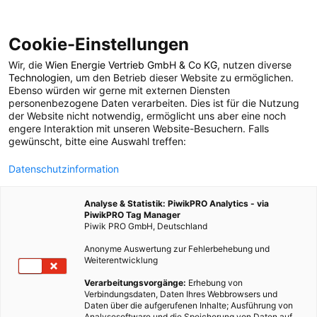
Cookie-Einstellungen
Wir, die
Wien Energie Vertrieb GmbH & Co KG
, nutzen diverse
POSTS BY TAG
Technologien
, um den Betrieb dieser Website zu ermöglichen.
Ebenso würden wir gerne mit externen Diensten
Metallspielzeug
personenbezogene Daten verarbeiten. Dies ist für die Nutzung
der Website nicht notwendig, ermöglicht uns aber eine noch
engere Interaktion mit unseren Website-Besuchern. Falls
gewünscht, bitte eine Auswahl treffen:
1 BEITRAG
Datenschutzinformation
Analyse & Statistik: PiwikPRO Analytics - via
PiwikPRO Tag Manager
Piwik PRO GmbH, Deutschland
Anonyme Auswertung zur Fehlerbehebung und
Weiterentwicklung
Verarbeitungsvorgänge:
Erhebung von
Verbindungsdaten, Daten Ihres Webbrowsers und
Daten über die aufgerufenen Inhalte; Ausführung von
Analysesoftware und die Speicherung von Daten auf