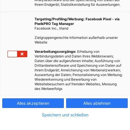
Ihrem Endgerät; Statistikerstellung für Auswertungen.
Targeting/Profiling/Werbung: Facebook Pixel - via
PiwikPRO Tag Manager
Facebook Inc., Irland
Zielgruppengerechte Information außerhalb unserer
Website
LEBEN
Verarbeitungsvorgänge:
Erhebung von
Verbindungsdaten und Daten ihres Webbrowsers;
Allergien durch Nickel aus Metallspielzeug
Daten über die aufgerufenen Inhalte; Ausführung von
Drittanbietersoftware und Speicherung von Daten auf
20. NOVEMBER 2013
VON
MARTINA LIEL
ihrem Endgerät; Anreicherung von Werbenetzwerken;
Auswertung der Daten; Personalisierung von Werbung;
Nach einer Bewertung des Bundesinstituts für Risikobewertung
Wiedererkennung und Bewerbung von
(BfR) kann Mettalspielzeug oftmals eine
Websitebesuchern auf fremden Websites, Messung
des Werbeerfolgs
grenzwertüberschreitende Menge allergieauslösendes Nickel
freisetzen. Grenzwerte für Nickel in Metallspielzeug oft nicht
Alles akzeptieren
Alles ablehnen
eingehalten Nicht wenige Menschen leiden an…
Speichern und schließen
BEITRAG ANSEHEN