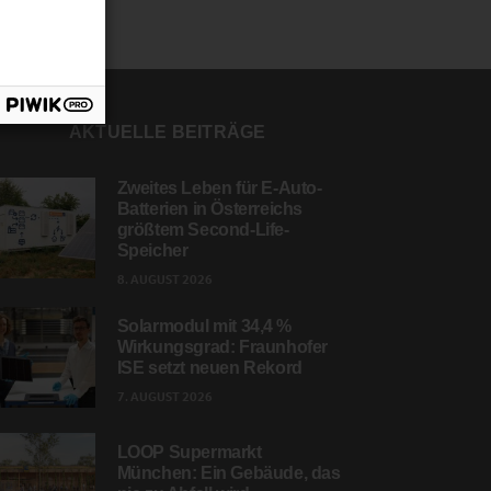
AKTUELLE BEITRÄGE
Zweites Leben für E-Auto-
Batterien in Österreichs
größtem Second-Life-
Speicher
8. AUGUST 2026
Solarmodul mit 34,4 %
Wirkungsgrad: Fraunhofer
ISE setzt neuen Rekord
7. AUGUST 2026
LOOP Supermarkt
München: Ein Gebäude, das