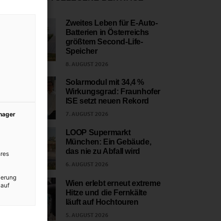
Zweites Leben für E-Auto-
Batterien in Österreichs
1
größtem Second-Life-
Speicher
8. AUGUST 2026
Solarmodul mit 34,4 %
Wirkungsgrad: Fraunhofer
2
ISE setzt neuen Rekord
7. AUGUST 2026
anager
LOOP Supermarkt
München: Ein Gebäude,
3
das nie zu Abfall wird
res
6. AUGUST 2026
ierung
Wien erlebt erneut extreme
 auf
Hitze und die Fernkälte
4
läuft auf Hochtouren
5. AUGUST 2026