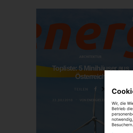
ARCHITEKTUR
Topliste: 5 Minihäuser aus
Österreich
TEILEN
Cooki
22. JULI 2018
VON
ENERGIELEBEN REDAKTION
Wir, die
Wi
Betrieb di
personenbe
notwendig,
Besuchern.