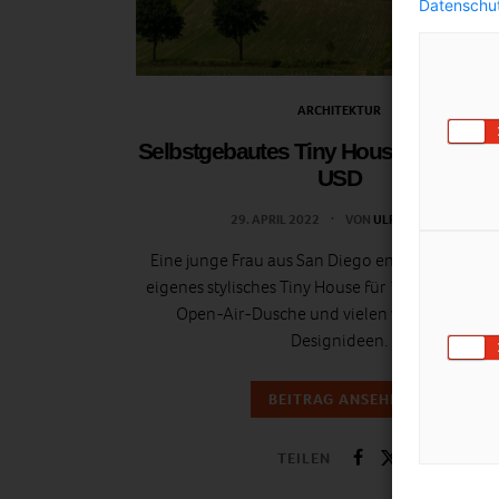
Datenschut
ARCHITEKTUR
Selbstgebautes Tiny House für nur 1
USD
29. APRIL 2022
VON
ULRIKE GÖBL
Eine junge Frau aus San Diego entwirft und baut
eigenes stylisches Tiny House für 12.000$ – inkl
Open-Air-Dusche und vielen weiteren tolle
Designideen.
BEITRAG ANSEHEN
TEILEN