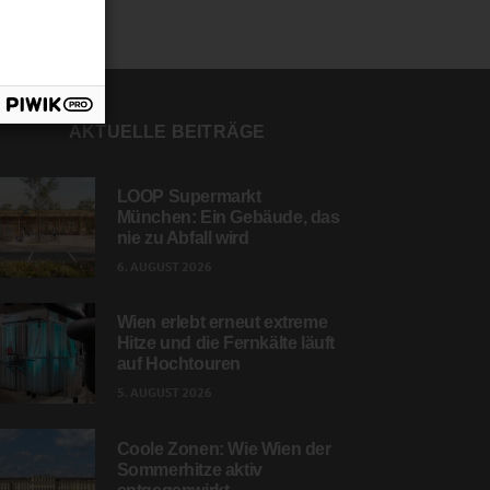
AKTUELLE BEITRÄGE
LOOP Supermarkt
München: Ein Gebäude, das
nie zu Abfall wird
6. AUGUST 2026
Wien erlebt erneut extreme
Hitze und die Fernkälte läuft
auf Hochtouren
5. AUGUST 2026
Coole Zonen: Wie Wien der
Sommerhitze aktiv