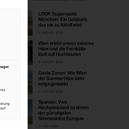
LOOP Supermarkt
München: Ein Gebäude,
1
das nie zu Abfall wird
6. AUGUST 2026
Wien erlebt erneut extreme
Hitze und die Fernkälte
2
läuft auf Hochtouren
5. AUGUST 2026
anager
Coole Zonen: Wie Wien
der Sommerhitze aktiv
3
entgegenwirkt
res
3. AUGUST 2026
Spanien: Vom
ierung
Hochpreisland zu einem
 auf
4
der günstigsten
Strommärkte Europas
31. JULI 2026