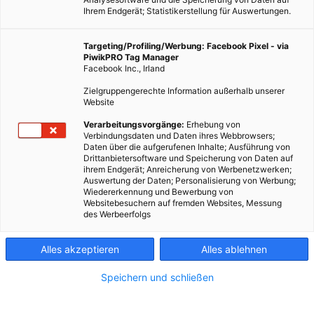
Ihrem Endgerät; Statistikerstellung für Auswertungen.
Targeting/Profiling/Werbung: Facebook Pixel - via
PiwikPRO Tag Manager
Facebook Inc., Irland
TECH
MOBILITÄT
Zielgruppengerechte Information außerhalb unserer
Website
Tesla präsentiert ein Batterietausch-System für das Model
S
Verarbeitungsvorgänge:
Erhebung von
Verbindungsdaten und Daten ihres Webbrowsers;
24. JUNI 2013
VON
MARTIN SKOPAL
Daten über die aufgerufenen Inhalte; Ausführung von
Drittanbietersoftware und Speicherung von Daten auf
Elon Musk, Chef von Tesla Motors, stellte gerade für die „Tesla
ihrem Endgerät; Anreicherung von Werbenetzwerken;
Auswertung der Daten; Personalisierung von Werbung;
Station“ ein System vor, wie binnen anderthalb Minuten die
Wiedererkennung und Bewerbung von
leere Batterie gegen eine volle getauscht werden kann
Websitebesuchern auf fremden Websites, Messung
des Werbeerfolgs
BEITRAG ANSEHEN
Alles akzeptieren
Alles ablehnen
TEILEN
Speichern und schließen