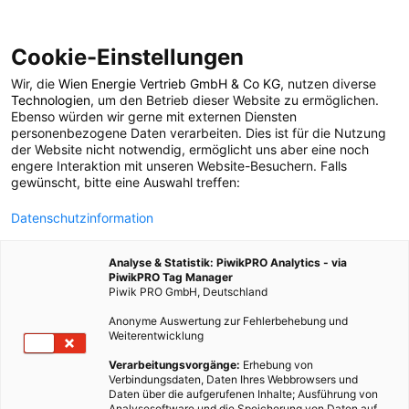
Cookie-Einstellungen
Wir, die
Wien Energie Vertrieb GmbH & Co KG
, nutzen diverse
POSTS BY TAG
Technologien
, um den Betrieb dieser Website zu ermöglichen.
Ebenso würden wir gerne mit externen Diensten
Model S
personenbezogene Daten verarbeiten. Dies ist für die Nutzung
der Website nicht notwendig, ermöglicht uns aber eine noch
engere Interaktion mit unseren Website-Besuchern. Falls
gewünscht, bitte eine Auswahl treffen:
2 BEITRÄGE
Datenschutzinformation
Analyse & Statistik: PiwikPRO Analytics - via
PiwikPRO Tag Manager
Piwik PRO GmbH, Deutschland
Anonyme Auswertung zur Fehlerbehebung und
Weiterentwicklung
Verarbeitungsvorgänge:
Erhebung von
Verbindungsdaten, Daten Ihres Webbrowsers und
Daten über die aufgerufenen Inhalte; Ausführung von
Analysesoftware und die Speicherung von Daten auf