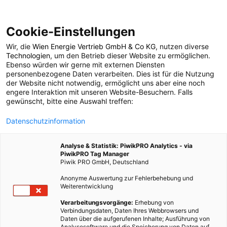
Cookie-Einstellungen
Wir, die
Wien Energie Vertrieb GmbH & Co KG
, nutzen diverse
POSTS BY TAG
Technologien
, um den Betrieb dieser Website zu ermöglichen.
Ebenso würden wir gerne mit externen Diensten
morgenroutine
personenbezogene Daten verarbeiten. Dies ist für die Nutzung
der Website nicht notwendig, ermöglicht uns aber eine noch
engere Interaktion mit unseren Website-Besuchern. Falls
gewünscht, bitte eine Auswahl treffen:
1 BEITRAG
Datenschutzinformation
Analyse & Statistik: PiwikPRO Analytics - via
PiwikPRO Tag Manager
Piwik PRO GmbH, Deutschland
Anonyme Auswertung zur Fehlerbehebung und
Weiterentwicklung
Verarbeitungsvorgänge:
Erhebung von
Verbindungsdaten, Daten Ihres Webbrowsers und
Daten über die aufgerufenen Inhalte; Ausführung von
Analysesoftware und die Speicherung von Daten auf