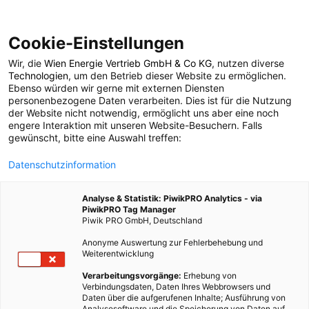
Cookie-Einstellungen
Wir, die
Wien Energie Vertrieb GmbH & Co KG
, nutzen diverse
POSTS BY TAG
Technologien
, um den Betrieb dieser Website zu ermöglichen.
Ebenso würden wir gerne mit externen Diensten
nachhaltig wohnen
personenbezogene Daten verarbeiten. Dies ist für die Nutzung
der Website nicht notwendig, ermöglicht uns aber eine noch
engere Interaktion mit unseren Website-Besuchern. Falls
gewünscht, bitte eine Auswahl treffen:
1 BEITRAG
Datenschutzinformation
Analyse & Statistik: PiwikPRO Analytics - via
PiwikPRO Tag Manager
Piwik PRO GmbH, Deutschland
Anonyme Auswertung zur Fehlerbehebung und
Weiterentwicklung
Verarbeitungsvorgänge:
Erhebung von
Verbindungsdaten, Daten Ihres Webbrowsers und
Daten über die aufgerufenen Inhalte; Ausführung von
Analysesoftware und die Speicherung von Daten auf