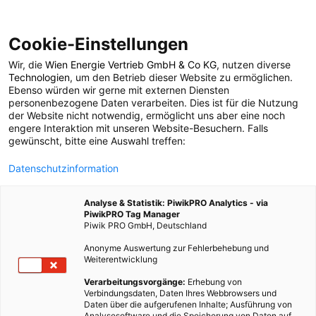
Cookie-Einstellungen
Wir, die
Wien Energie Vertrieb GmbH & Co KG
, nutzen diverse
POSTS BY TAG
Technologien
, um den Betrieb dieser Website zu ermöglichen.
Ebenso würden wir gerne mit externen Diensten
nachhaltige Kühlung
personenbezogene Daten verarbeiten. Dies ist für die Nutzung
der Website nicht notwendig, ermöglicht uns aber eine noch
engere Interaktion mit unseren Website-Besuchern. Falls
gewünscht, bitte eine Auswahl treffen:
1 BEITRAG
Datenschutzinformation
Analyse & Statistik: PiwikPRO Analytics - via
PiwikPRO Tag Manager
Piwik PRO GmbH, Deutschland
Anonyme Auswertung zur Fehlerbehebung und
Weiterentwicklung
Verarbeitungsvorgänge:
Erhebung von
Verbindungsdaten, Daten Ihres Webbrowsers und
Daten über die aufgerufenen Inhalte; Ausführung von
Analysesoftware und die Speicherung von Daten auf