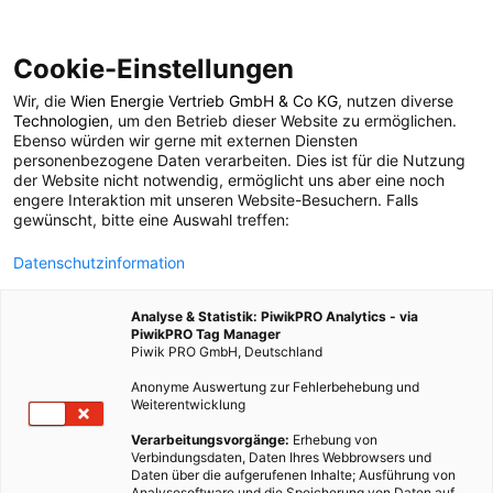
Cookie-Einstellungen
Wir, die
Wien Energie Vertrieb GmbH & Co KG
, nutzen diverse
POSTS BY TAG
Technologien
, um den Betrieb dieser Website zu ermöglichen.
Ebenso würden wir gerne mit externen Diensten
nachhaltige schuhe
personenbezogene Daten verarbeiten. Dies ist für die Nutzung
der Website nicht notwendig, ermöglicht uns aber eine noch
engere Interaktion mit unseren Website-Besuchern. Falls
gewünscht, bitte eine Auswahl treffen:
2 BEITRÄGE
Datenschutzinformation
Analyse & Statistik: PiwikPRO Analytics - via
PiwikPRO Tag Manager
Piwik PRO GmbH, Deutschland
Anonyme Auswertung zur Fehlerbehebung und
Weiterentwicklung
Verarbeitungsvorgänge:
Erhebung von
Verbindungsdaten, Daten Ihres Webbrowsers und
Daten über die aufgerufenen Inhalte; Ausführung von
Analysesoftware und die Speicherung von Daten auf