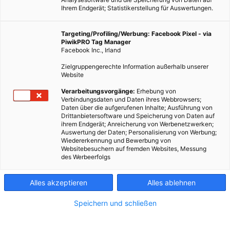
Ihrem Endgerät; Statistikerstellung für Auswertungen.
Targeting/Profiling/Werbung: Facebook Pixel - via
PiwikPRO Tag Manager
Facebook Inc., Irland
Zielgruppengerechte Information außerhalb unserer
Website
Verarbeitungsvorgänge:
Erhebung von
Verbindungsdaten und Daten ihres Webbrowsers;
Daten über die aufgerufenen Inhalte; Ausführung von
Drittanbietersoftware und Speicherung von Daten auf
ihrem Endgerät; Anreicherung von Werbenetzwerken;
Auswertung der Daten; Personalisierung von Werbung;
Wiedererkennung und Bewerbung von
Gibt es nachhaltig produzierte Schuhe? -Fotocredit: Raoul
Websitebesuchern auf fremden Websites, Messung
des Werbeerfolgs
Ortega/Unsplash
Alles akzeptieren
Alles ablehnen
„Zeigt her eure Füße, zeigt her eure Schuh“ – so beginnt die
Speichern und schließen
erste Strophe eines Kinderlieds. Doch wo gibt es eigentlich
faire und nachhaltig produzierte Schuhe zu kaufen?