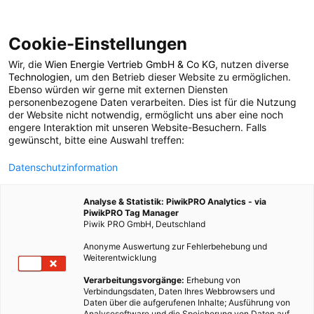
Cookie-Einstellungen
Wir, die
Wien Energie Vertrieb GmbH & Co KG
, nutzen diverse
MODE
Technologien
, um den Betrieb dieser Website zu ermöglichen.
Ebenso würden wir gerne mit externen Diensten
Die besten Adressen
personenbezogene Daten verarbeiten. Dies ist für die Nutzung
der Website nicht notwendig, ermöglicht uns aber eine noch
engere Interaktion mit unseren Website-Besuchern. Falls
für nachhaltige
gewünscht, bitte eine Auswahl treffen:
Datenschutzinformation
Schuhe
Analyse & Statistik: PiwikPRO Analytics - via
PiwikPRO Tag Manager
7. MAI 2019
3 MINUTEN LESEZEIT
Piwik PRO GmbH, Deutschland
Anonyme Auswertung zur Fehlerbehebung und
Weiterentwicklung
Verarbeitungsvorgänge:
Erhebung von
Verbindungsdaten, Daten Ihres Webbrowsers und
Daten über die aufgerufenen Inhalte; Ausführung von
Analysesoftware und die Speicherung von Daten auf