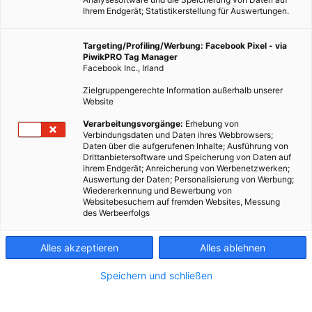
Ihrem Endgerät; Statistikerstellung für Auswertungen.
Targeting/Profiling/Werbung: Facebook Pixel - via
PiwikPRO Tag Manager
Facebook Inc., Irland
Zielgruppengerechte Information außerhalb unserer
Website
Verarbeitungsvorgänge:
Erhebung von
Verbindungsdaten und Daten ihres Webbrowsers;
Daten über die aufgerufenen Inhalte; Ausführung von
Drittanbietersoftware und Speicherung von Daten auf
ihrem Endgerät; Anreicherung von Werbenetzwerken;
Auswertung der Daten; Personalisierung von Werbung;
LEBEN
Wiedererkennung und Bewerbung von
Websitebesuchern auf fremden Websites, Messung
Grünes Wien: Blühende Oasen in der Stadt
des Werbeerfolgs
18. JULI 2022
VON
ENERGIELEBEN REDAKTION
Alles akzeptieren
Alles ablehnen
Es grünt so grün: Unsere Auswahl der schönsten Grünoasen in
Wien!
Speichern und schließen
BEITRAG ANSEHEN