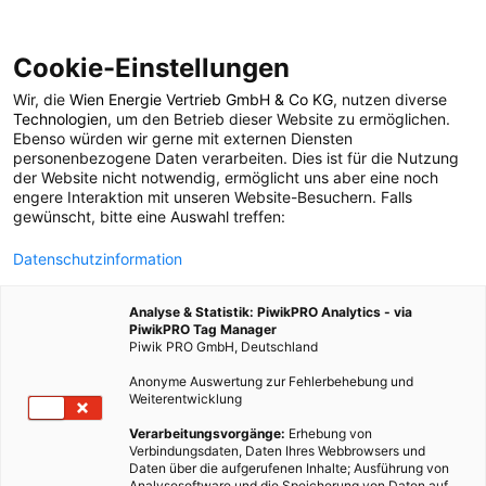
Cookie-Einstellungen
Wir, die
Wien Energie Vertrieb GmbH & Co KG
, nutzen diverse
POSTS BY TAG
Technologien
, um den Betrieb dieser Website zu ermöglichen.
Ebenso würden wir gerne mit externen Diensten
Natur Wien
personenbezogene Daten verarbeiten. Dies ist für die Nutzung
der Website nicht notwendig, ermöglicht uns aber eine noch
engere Interaktion mit unseren Website-Besuchern. Falls
gewünscht, bitte eine Auswahl treffen:
1 BEITRAG
Datenschutzinformation
Analyse & Statistik: PiwikPRO Analytics - via
PiwikPRO Tag Manager
Piwik PRO GmbH, Deutschland
Anonyme Auswertung zur Fehlerbehebung und
Weiterentwicklung
Verarbeitungsvorgänge:
Erhebung von
Verbindungsdaten, Daten Ihres Webbrowsers und
Daten über die aufgerufenen Inhalte; Ausführung von
Analysesoftware und die Speicherung von Daten auf