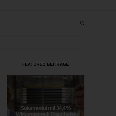
FEATURED BEITRÄGE
Solarmodul mit 34,4 %
LOOP
Wirkungsgrad: Fraunhofer
München