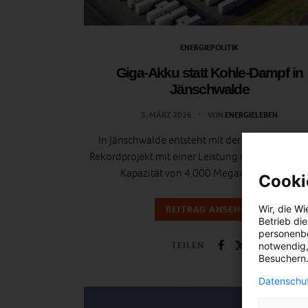
ENERGIEPOLITIK
Giga-Akku statt Kohle-Dampf in
Jänschwalde
5. MÄRZ 2026
VON
ENERGIELEBEN
In Jänschwalde entsteht mit der „GigaBattery“ 
Rekordprojekt mit einer Leistung von 1 GW und 
Kapazität von 4.000 Megawattstunden.
Cooki
BEITRAG ANSEHEN
Wir, die
Wi
Betrieb di
personenbe
TEILEN
notwendig,
Besuchern.
Datenschut