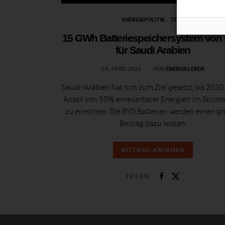
ENERGIEPOLITIK
TECH
15 GWh Batteriespeichersystem von
für Saudi Arabien
24. APRIL 2025
VON
ENERGIELEBEN
Saudi-Arabien hat sich zum Ziel gesetzt, bis 2030
Anteil von 50% erneuerbarer Energien im Strom
zu erreichen. Die BYD Batterien werden einen g
Beitrag dazu leisten.
BEITRAG ANSEHEN
TEILEN