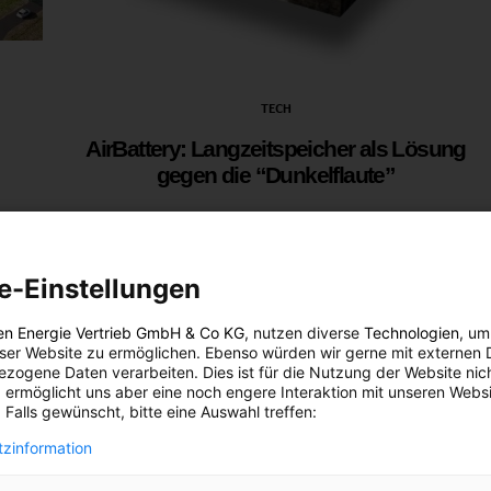
TECH
AirBattery: Langzeitspeicher als Lösung
gegen die “Dunkelflaute”
18. AUGUST 2025
VON
ENERGIELEBEN
ein
einer
Die AirBattery kombiniert die Druckluftspeicherung
(Compressed Air Energy Storage, CAES) mit
e-Einstellungen
Pumpspeichertechnik. Überschüssiger Strom aus
en Energie Vertrieb GmbH & Co KG
, nutzen diverse
Technologien
, um
erneuerbaren Quellen wird genutzt, um Luft in
eser Website zu ermöglichen. Ebenso würden wir gerne mit externen 
unterirdischen Salzkavernen zu komprimieren.
zogene Daten verarbeiten. Dies ist für die Nutzung der Website nic
 ermöglicht uns aber eine noch engere Interaktion mit unseren Websi
 Falls gewünscht, bitte eine Auswahl treffen:
BEITRAG ANSEHEN
zinformation
TEILEN