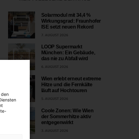
Solarmodul mit 34,4 %
Wirkungsgrad: Fraunhofer
1
ISE setzt neuen Rekord
7. AUGUST 2026
LOOP Supermarkt
München: Ein Gebäude,
2
das nie zu Abfall wird
6. AUGUST 2026
Wien erlebt erneut extreme
Hitze und die Fernkälte
3
läuft auf Hochtouren
 den
5. AUGUST 2026
Diensten
ht
Coole Zonen: Wie Wien
te-
der Sommerhitze aktiv
4
entgegenwirkt
3. AUGUST 2026