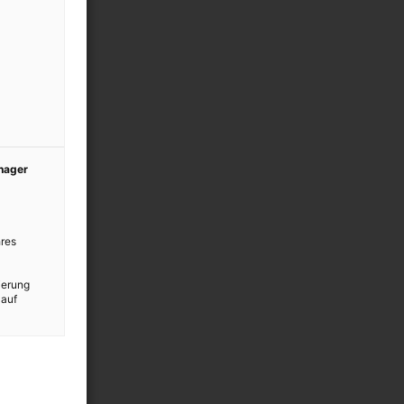
anager
res
ierung
 auf