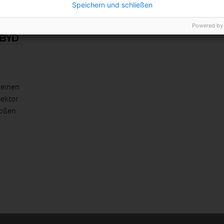
Speichern und schließen
Powered by
 BYD
 einen
sektor
roßen