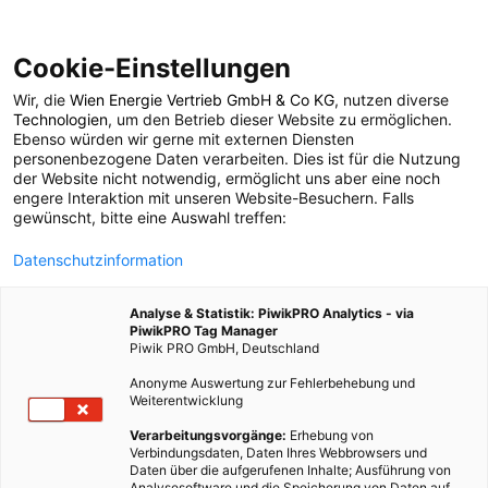
Cookie-Einstellungen
Wir, die
Wien Energie Vertrieb GmbH & Co KG
, nutzen diverse
POSTS BY TAG
Technologien
, um den Betrieb dieser Website zu ermöglichen.
Ebenso würden wir gerne mit externen Diensten
Niederspannung
personenbezogene Daten verarbeiten. Dies ist für die Nutzung
der Website nicht notwendig, ermöglicht uns aber eine noch
engere Interaktion mit unseren Website-Besuchern. Falls
gewünscht, bitte eine Auswahl treffen:
2 BEITRÄGE
Datenschutzinformation
Analyse & Statistik: PiwikPRO Analytics - via
PiwikPRO Tag Manager
Piwik PRO GmbH, Deutschland
Anonyme Auswertung zur Fehlerbehebung und
Weiterentwicklung
Verarbeitungsvorgänge:
Erhebung von
Verbindungsdaten, Daten Ihres Webbrowsers und
Daten über die aufgerufenen Inhalte; Ausführung von
Analysesoftware und die Speicherung von Daten auf