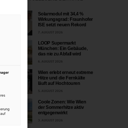
Solarmodul mit 34,4 %
Wirkungsgrad: Fraunhofer
1
ISE setzt neuen Rekord
7. AUGUST 2026
LOOP Supermarkt
München: Ein Gebäude,
2
das nie zu Abfall wird
6. AUGUST 2026
Wien erlebt erneut extreme
anager
Hitze und die Fernkälte
3
läuft auf Hochtouren
5. AUGUST 2026
res
Coole Zonen: Wie Wien
der Sommerhitze aktiv
ierung
4
entgegenwirkt
 auf
3. AUGUST 2026