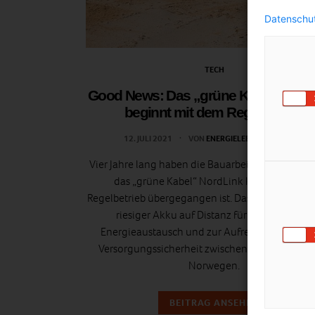
Datenschut
TECH
Good News: Das „grüne Kabel“ Nord
beginnt mit dem Regelbetrieb
12. JULI 2021
VON
ENERGIELEBEN REDAKTION
Vier Jahre lang haben die Bauarbeiten gedauert,
das „grüne Kabel“ NordLink kürzlich in den
Regelbetrieb übergegangen ist. Das Projekt fungie
riesiger Akku auf Distanz für erneuerbaren
Energieaustausch und zur Aufrechterhaltung 
Versorgungssicherheit zwischen Deutschland 
Norwegen.
BEITRAG ANSEHEN