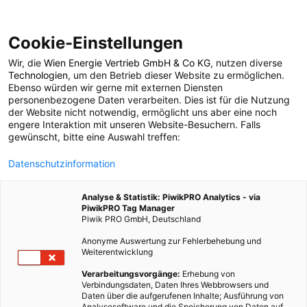
Cookie-Einstellungen
Wir, die
Wien Energie Vertrieb GmbH & Co KG
, nutzen diverse
POSTS BY TAG
Technologien
, um den Betrieb dieser Website zu ermöglichen.
Ebenso würden wir gerne mit externen Diensten
Orangenpresse
personenbezogene Daten verarbeiten. Dies ist für die Nutzung
der Website nicht notwendig, ermöglicht uns aber eine noch
engere Interaktion mit unseren Website-Besuchern. Falls
gewünscht, bitte eine Auswahl treffen:
1 BEITRAG
Datenschutzinformation
Analyse & Statistik: PiwikPRO Analytics - via
PiwikPRO Tag Manager
Piwik PRO GmbH, Deutschland
Anonyme Auswertung zur Fehlerbehebung und
Weiterentwicklung
Verarbeitungsvorgänge:
Erhebung von
Verbindungsdaten, Daten Ihres Webbrowsers und
Daten über die aufgerufenen Inhalte; Ausführung von
Analysesoftware und die Speicherung von Daten auf