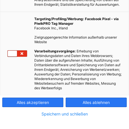
Ihrem Endgerät; Statistikerstellung für Auswertungen.
GARTEN
Targeting/Profiling/Werbung: Facebook Pixel - via
PiwikPRO Tag Manager
Topliste: Diese Pflanzen vertragen sich
Facebook Inc., Irland
bestens mit deinen Tomaten
Zielgruppengerechte Information außerhalb unserer
Website
TEILEN
Verarbeitungsvorgänge:
Erhebung von
Verbindungsdaten und Daten ihres Webbrowsers;
29. MAI 2020
VON
ENERGIELEBEN REDAKTION
Daten über die aufgerufenen Inhalte; Ausführung von
Drittanbietersoftware und Speicherung von Daten auf
ihrem Endgerät; Anreicherung von Werbenetzwerken;
Auswertung der Daten; Personalisierung von Werbung;
Wiedererkennung und Bewerbung von
Websitebesuchern auf fremden Websites, Messung
des Werbeerfolgs
Alles akzeptieren
Alles ablehnen
Speichern und schließen