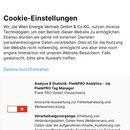
Cookie-Einstellungen
Wir, die
Wien Energie Vertrieb GmbH & Co KG
, nutzen diverse
POSTS BY TAG
Technologien
, um den Betrieb dieser Website zu ermöglichen.
Ebenso würden wir gerne mit externen Diensten
Pflanzpartner
personenbezogene Daten verarbeiten. Dies ist für die Nutzung
der Website nicht notwendig, ermöglicht uns aber eine noch
engere Interaktion mit unseren Website-Besuchern. Falls
gewünscht, bitte eine Auswahl treffen:
1 BEITRAG
Datenschutzinformation
Analyse & Statistik: PiwikPRO Analytics - via
PiwikPRO Tag Manager
Piwik PRO GmbH, Deutschland
Anonyme Auswertung zur Fehlerbehebung und
Weiterentwicklung
Verarbeitungsvorgänge:
Erhebung von
Verbindungsdaten, Daten Ihres Webbrowsers und
Daten über die aufgerufenen Inhalte; Ausführung von
Analysesoftware und die Speicherung von Daten auf