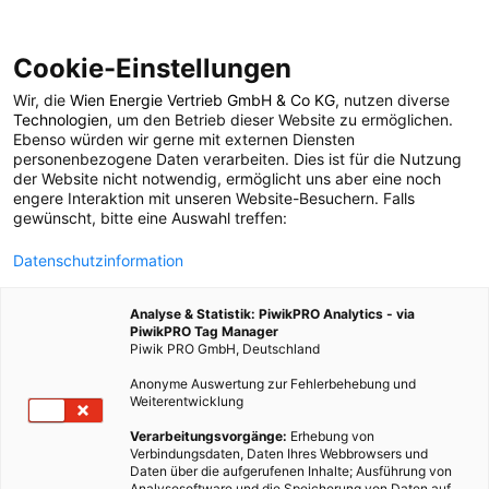
Cookie-Einstellungen
Wir, die
Wien Energie Vertrieb GmbH & Co KG
, nutzen diverse
POSTS BY TAG
Technologien
, um den Betrieb dieser Website zu ermöglichen.
Ebenso würden wir gerne mit externen Diensten
Pumpleistung
personenbezogene Daten verarbeiten. Dies ist für die Nutzung
der Website nicht notwendig, ermöglicht uns aber eine noch
engere Interaktion mit unseren Website-Besuchern. Falls
gewünscht, bitte eine Auswahl treffen:
1 BEITRAG
Datenschutzinformation
Analyse & Statistik: PiwikPRO Analytics - via
PiwikPRO Tag Manager
Piwik PRO GmbH, Deutschland
Anonyme Auswertung zur Fehlerbehebung und
Weiterentwicklung
Verarbeitungsvorgänge:
Erhebung von
Verbindungsdaten, Daten Ihres Webbrowsers und
Daten über die aufgerufenen Inhalte; Ausführung von
Analysesoftware und die Speicherung von Daten auf