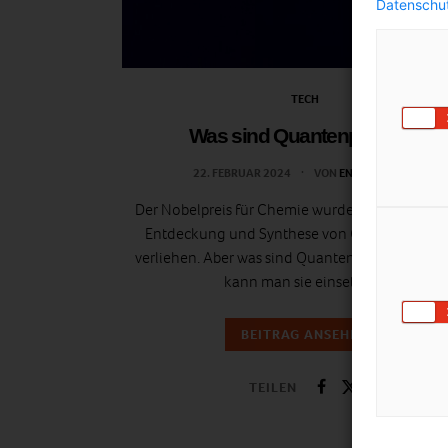
Datenschut
TECH
Was sind Quantenpunkte?
22. FEBRUAR 2024
VON
ENERGIELEBEN
Der Nobelpreis für Chemie wurde letztes Jahr fü
Entdeckung und Synthese von Quantenpunk
verliehen. Aber was sind Quantenpunkte und w
kann man sie einsetzen?
BEITRAG ANSEHEN
TEILEN