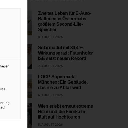
Zweites Leben für E-Auto-
Batterien in Österreichs
1
größtem Second-Life-
Speicher
8. AUGUST 2026
Solarmodul mit 34,4 %
Wirkungsgrad: Fraunhofer
2
ISE setzt neuen Rekord
7. AUGUST 2026
anager
LOOP Supermarkt
München: Ein Gebäude,
3
das nie zu Abfall wird
res
6. AUGUST 2026
ierung
Wien erlebt erneut extreme
 auf
Hitze und die Fernkälte
4
läuft auf Hochtouren
5. AUGUST 2026