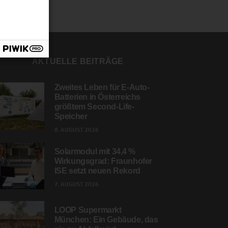
AKTUELLE BEITRÄGE
Zweites Leben für E-Auto-
Batterien in Österreichs
größtem Second-Life-
Speicher
8. AUGUST 2026
Solarmodul mit 34,4 %
Wirkungsgrad: Fraunhofer
ISE setzt neuen Rekord
7. AUGUST 2026
LOOP Supermarkt
München: Ein Gebäude, das