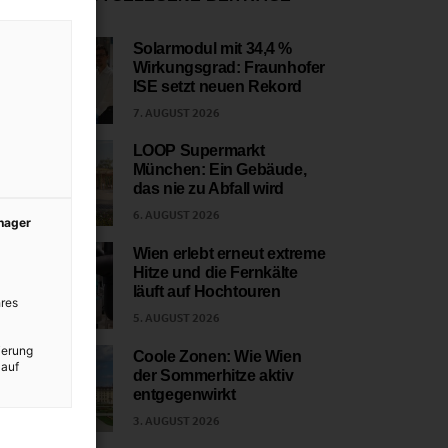
Solarmodul mit 34,4 %
Wirkungsgrad: Fraunhofer
1
ISE setzt neuen Rekord
7. AUGUST 2026
LOOP Supermarkt
München: Ein Gebäude,
2
das nie zu Abfall wird
6. AUGUST 2026
anager
Wien erlebt erneut extreme
Hitze und die Fernkälte
3
läuft auf Hochtouren
res
5. AUGUST 2026
ierung
Coole Zonen: Wie Wien
 auf
der Sommerhitze aktiv
4
entgegenwirkt
3. AUGUST 2026