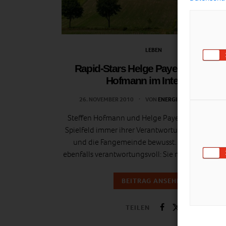
LEBEN
Rapid-Stars Helge Payer und Steff
Hofmann im Interview
26. NOVEMBER 2010
VON
ENERGIELEBEN REDAKTIO
Steffen Hofmann und Helge Payer sind sich au
Spielfeld immer ihrer Verantwortung für den SK 
und die Fangemeinde bewusst. Privat denken 
ebenfalls verantwortungsvoll: Sie machen sich, 
BEITRAG ANSEHEN
TEILEN