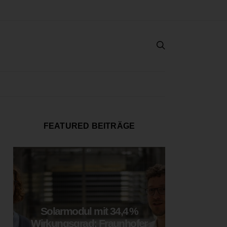
FEATURED BEITRÄGE
Solarmodul mit 34,4 %
LOOP
Wirkungsgrad: Fraunhofer
München