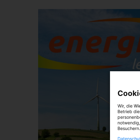
Cooki
Wir, die
Wi
Betrieb di
personenbe
notwendig,
Besuchern.
Datenschut