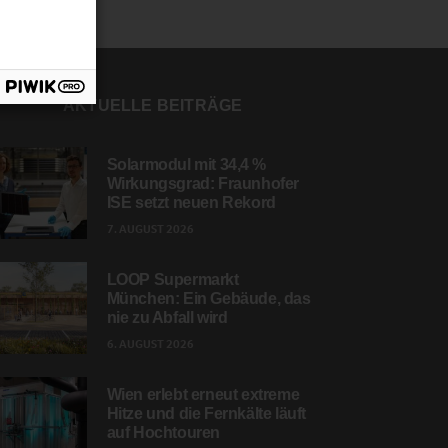
AKTUELLE BEITRÄGE
Solarmodul mit 34,4 %
Wirkungsgrad: Fraunhofer
ISE setzt neuen Rekord
7. AUGUST 2026
LOOP Supermarkt
München: Ein Gebäude, das
nie zu Abfall wird
6. AUGUST 2026
Wien erlebt erneut extreme
Hitze und die Fernkälte läuft
auf Hochtouren