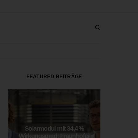
FEATURED BEITRÄGE
Solarmodul mit 34,4 %
LOOP
Wirkungsgrad: Fraunhofer
München