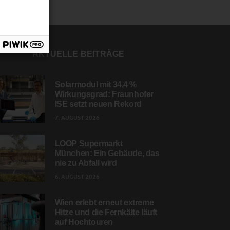
AKTUELLE BEITRÄGE
Solarmodul mit 34,4 %
Wirkungsgrad: Fraunhofer
ISE setzt neuen Rekord
7. AUGUST 2026
LOOP Supermarkt
München: Ein Gebäude, das
nie zu Abfall wird
6. AUGUST 2026
Wien erlebt erneut extreme
Hitze und die Fernkälte läuft
auf Hochtouren