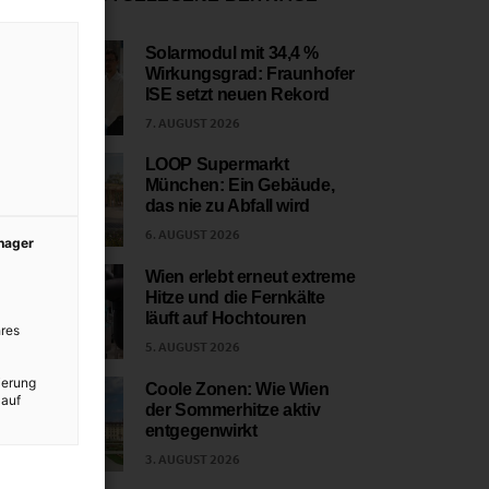
Solarmodul mit 34,4 %
Wirkungsgrad: Fraunhofer
1
ISE setzt neuen Rekord
7. AUGUST 2026
LOOP Supermarkt
München: Ein Gebäude,
2
das nie zu Abfall wird
6. AUGUST 2026
anager
Wien erlebt erneut extreme
Hitze und die Fernkälte
3
läuft auf Hochtouren
res
5. AUGUST 2026
ierung
Coole Zonen: Wie Wien
 auf
der Sommerhitze aktiv
4
entgegenwirkt
3. AUGUST 2026