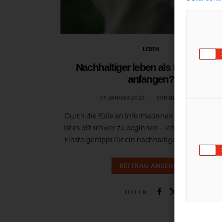
LEBEN
Nachhaltiger leben als Familie – w
anfangen?
31. JANUAR 2020
VON
ULRIKE GÖBL
Durch die Fülle an Informationen und Möglichk
ist es oft schwer zu beginnen – ich gebe dir die 
Einsteigertipps für ein nachhaltigeres Familienle
BEITRAG ANSEHEN
TEILEN