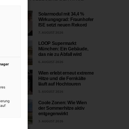
Solarmodul mit 34,4 %
Wirkungsgrad: Fraunhofer
1
ISE setzt neuen Rekord
7. AUGUST 2026
LOOP Supermarkt
München: Ein Gebäude,
2
das nie zu Abfall wird
6. AUGUST 2026
anager
Wien erlebt erneut extreme
Hitze und die Fernkälte
3
läuft auf Hochtouren
res
5. AUGUST 2026
ierung
Coole Zonen: Wie Wien
 auf
der Sommerhitze aktiv
4
entgegenwirkt
3. AUGUST 2026