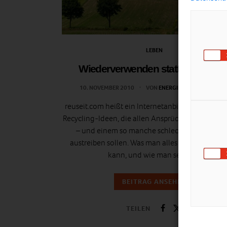
LEBEN
Wiederverwenden statt wegwerfe
10. NOVEMBER 2010
VON
ENERGIELEBEN REDAKTIO
reuseit.com heißt ein Internetanbieter von origi
Recycling-Ideen, die allen Ansprüchen gerecht 
– und einem so manche schlechte Gewohnhe
austreiben sollen. Was man alles wiederverwe
kann, und wie man selber…
BEITRAG ANSEHEN
TEILEN