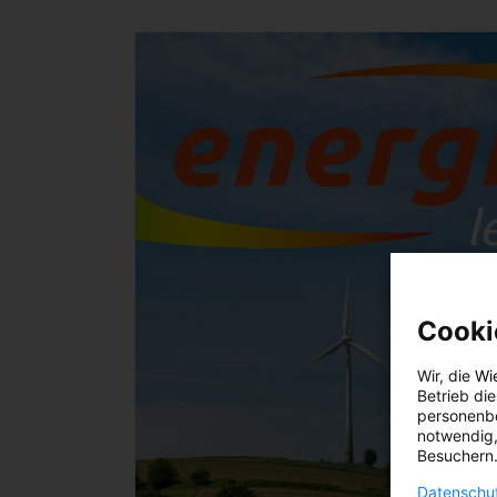
Cooki
Wir, die
Wi
Betrieb di
personenbe
notwendig,
Besuchern.
Datenschut