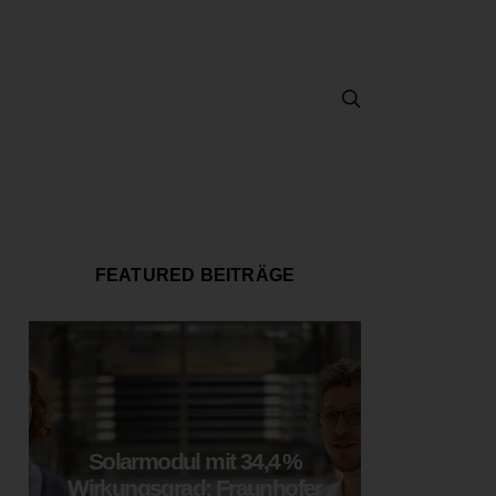
FEATURED BEITRÄGE
Solarmodul mit 34,4 %
LOOP
Wirkungsgrad: Fraunhofer
München