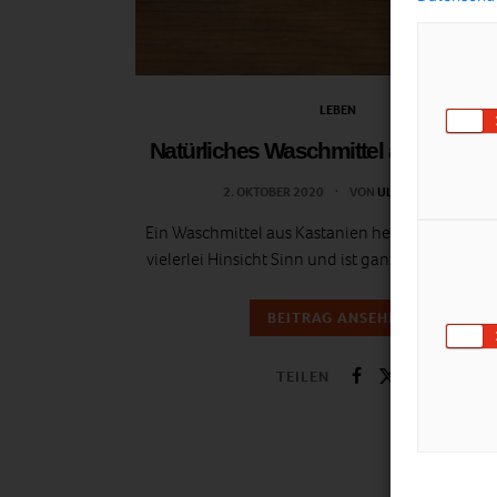
LEBEN
Natürliches Waschmittel aus Kastan
2. OKTOBER 2020
VON
ULRIKE GÖBL
Ein Waschmittel aus Kastanien herzustellen mac
vielerlei Hinsicht Sinn und ist ganz einfach gem
BEITRAG ANSEHEN
TEILEN