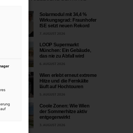
Solarmodul mit 34,4 %
Wirkungsgrad: Fraunhofer
1
ISE setzt neuen Rekord
7. AUGUST 2026
LOOP Supermarkt
München: Ein Gebäude,
2
das nie zu Abfall wird
6. AUGUST 2026
anager
Wien erlebt erneut extreme
Hitze und die Fernkälte
3
läuft auf Hochtouren
res
5. AUGUST 2026
ierung
Coole Zonen: Wie Wien
 auf
der Sommerhitze aktiv
4
entgegenwirkt
3. AUGUST 2026