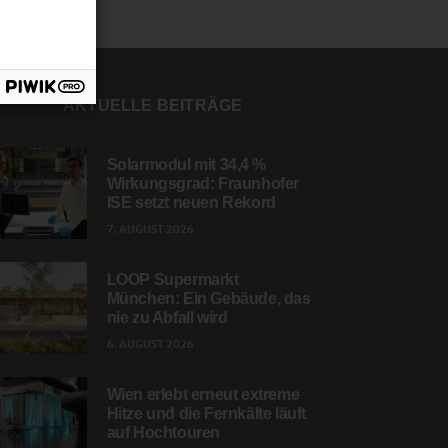
AKTUELLE BEITRÄGE
Solarmodul mit 34,4 %
Wirkungsgrad: Fraunhofer
ISE setzt neuen Rekord
7. AUGUST 2026
LOOP Supermarkt
München: Ein Gebäude, das
nie zu Abfall wird
6. AUGUST 2026
Wien erlebt erneut extreme
Hitze und die Fernkälte läuft
auf Hochtouren