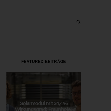
FEATURED BEITRÄGE
Solarmodul mit 34,4 %
LOOP
Wirkungsgrad: Fraunhofer
München