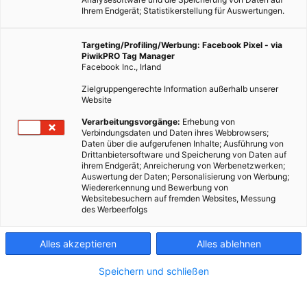
Ihrem Endgerät; Statistikerstellung für Auswertungen.
Targeting/Profiling/Werbung: Facebook Pixel - via
PiwikPRO Tag Manager
Facebook Inc., Irland
Zielgruppengerechte Information außerhalb unserer
Website
GARTEN
Verarbeitungsvorgänge:
Erhebung von
Verbindungsdaten und Daten ihres Webbrowsers;
Keimt es schon?
Daten über die aufgerufenen Inhalte; Ausführung von
Drittanbietersoftware und Speicherung von Daten auf
14. MÄRZ 2017
VON
VERA KONDRATIUK
ihrem Endgerät; Anreicherung von Werbenetzwerken;
Auswertung der Daten; Personalisierung von Werbung;
Aus dem Leben einer Agrarstudentin: Wozu braucht man
Wiedererkennung und Bewerbung von
Websitebesuchern auf fremden Websites, Messung
Keimfähigkeitstests? Hier findest du es heraus.
des Werbeerfolgs
BEITRAG ANSEHEN
Alles akzeptieren
Alles ablehnen
Speichern und schließen
TEILEN