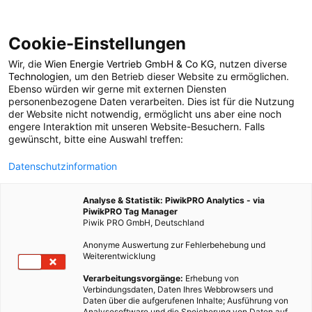
Cookie-Einstellungen
Wir, die
Wien Energie Vertrieb GmbH & Co KG
, nutzen diverse
POSTS BY TAG
Technologien
, um den Betrieb dieser Website zu ermöglichen.
Ebenso würden wir gerne mit externen Diensten
Saatgutlagerung
personenbezogene Daten verarbeiten. Dies ist für die Nutzung
der Website nicht notwendig, ermöglicht uns aber eine noch
engere Interaktion mit unseren Website-Besuchern. Falls
gewünscht, bitte eine Auswahl treffen:
1 BEITRAG
Datenschutzinformation
Analyse & Statistik: PiwikPRO Analytics - via
PiwikPRO Tag Manager
Piwik PRO GmbH, Deutschland
Anonyme Auswertung zur Fehlerbehebung und
Weiterentwicklung
Verarbeitungsvorgänge:
Erhebung von
Verbindungsdaten, Daten Ihres Webbrowsers und
Daten über die aufgerufenen Inhalte; Ausführung von
Analysesoftware und die Speicherung von Daten auf