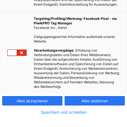
Ihrem Endgerät; Statistikerstellung für Auswertungen.
Targeting/Profiling/Werbung: Facebook Pixel - via
PiwikPRO Tag Manager
Facebook Inc., Irland
Zielgruppengerechte Information außerhalb unserer
Website
MAGAZIN
Verarbeitungsvorgänge:
Erhebung von
Verbindungsdaten und Daten ihres Webbrowsers;
Sandsack-Häuser: Günstig Häuser bauen
Daten über die aufgerufenen Inhalte; Ausführung von
Drittanbietersoftware und Speicherung von Daten auf
29. MAI 2016
VON
MARTIN SKOPAL
ihrem Endgerät; Anreicherung von Werbenetzwerken;
Auswertung der Daten; Personalisierung von Werbung;
Häuser aus Sandsäcken bieten alles zu einem extrem günstigen
Wiedererkennung und Bewerbung von
Preis.
Websitebesuchern auf fremden Websites, Messung
des Werbeerfolgs
BEITRAG ANSEHEN
Alles akzeptieren
Alles ablehnen
TEILEN
Speichern und schließen