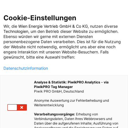
Cookie-Einstellungen
Wir, die
Wien Energie Vertrieb GmbH & Co KG
, nutzen diverse
POSTS BY TAG
Technologien
, um den Betrieb dieser Website zu ermöglichen.
Ebenso würden wir gerne mit externen Diensten
Schaubergwerk
personenbezogene Daten verarbeiten. Dies ist für die Nutzung
der Website nicht notwendig, ermöglicht uns aber eine noch
engere Interaktion mit unseren Website-Besuchern. Falls
gewünscht, bitte eine Auswahl treffen:
2 BEITRÄGE
Datenschutzinformation
Analyse & Statistik: PiwikPRO Analytics - via
PiwikPRO Tag Manager
Piwik PRO GmbH, Deutschland
Anonyme Auswertung zur Fehlerbehebung und
Weiterentwicklung
Verarbeitungsvorgänge:
Erhebung von
Verbindungsdaten, Daten Ihres Webbrowsers und
Daten über die aufgerufenen Inhalte; Ausführung von
Analysesoftware und die Speicherung von Daten auf