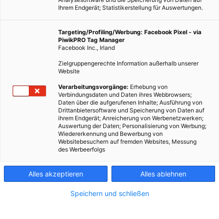
Ihrem Endgerät; Statistikerstellung für Auswertungen.
Targeting/Profiling/Werbung: Facebook Pixel - via
PiwikPRO Tag Manager
Facebook Inc., Irland
Zielgruppengerechte Information außerhalb unserer
Website
EVENTS
Verarbeitungsvorgänge:
Erhebung von
Verbindungsdaten und Daten ihres Webbrowsers;
Elektrisierende Instawalk Momente
Daten über die aufgerufenen Inhalte; Ausführung von
Drittanbietersoftware und Speicherung von Daten auf
28. APRIL 2014
VON
ENERGIELEBEN REDAKTION
ihrem Endgerät; Anreicherung von Werbenetzwerken;
Auswertung der Daten; Personalisierung von Werbung;
Sonnenschein und eine Gruppe gut gelaunter Menschen mit
Wiedererkennung und Bewerbung von
Smartphones und Kameras.
Websitebesuchern auf fremden Websites, Messung
des Werbeerfolgs
BEITRAG ANSEHEN
Alles akzeptieren
Alles ablehnen
TEILEN
Speichern und schließen